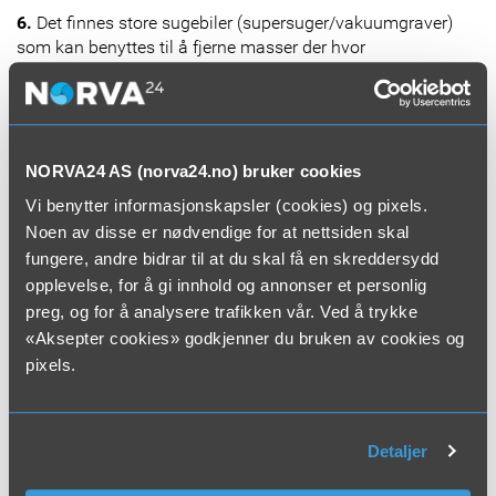
6.
Det finnes store sugebiler (supersuger/vakuumgraver)
som kan benyttes til å fjerne masser der hvor
gravemaskiner ikke kommer til? Både utendørs og
innendørs. Den kan faktisk blåse tilbake masser også!
7.
Kalde og snøfattige vintere fører til mye frost/tele i
NORVA24 AS (norva24.no) bruker cookies
bakken, som gjør rørene sårbare? Tenk derfor igjennom
hvor rørene dine ligger, og unngå unødig trafikk over dem.
Vi benytter informasjonskapsler (cookies) og pixels.
Er du usikker på hvor rørene ligger, er trasesøk mulig. Skulle
Noen av disse er nødvendige for at nettsiden skal
du være uheldig og vannledningen din fryser, tiner vi den
fungere, andre bidrar til at du skal få en skreddersydd
opp igjen.
opplevelse, for å gi innhold og annonser et personlig
preg, og for å analysere trafikken vår. Ved å trykke
8.
Vi fjerner 400 tonn sand fra kommunens sandfang hver
«Aksepter cookies» godkjenner du bruken av cookies og
vår? Det er omtrent like mye som vekten av 40 store
pixels.
elefanter, og da snakker vi om de aller største elefantene.
Disse kan bli opptil 4 meter høye og veie mer enn 10
tonn!**
Detaljer
9.
At før i tiden ble septiken i sentrum samlet i bøtter og
fraktet bort med hest og kjerre, mens den på landet ble