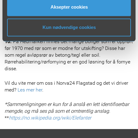
kastet rett i naturen? Verden har heldigvis gått videre. I dag
Aksepter cookies
tømmes det ca 55 000 m3 septik på Hedmarken hvert år,
nesten nok til å fylle opp 24 store olympiske
svømmebasseng!*
Kun nødvendige cookies
10.
På Hedmarken finnes det mange boliger som er oppført
før 1970 med rør som er modne for utskifting? Disse har
som regel avløpsrør av betong/tegl eller soil.
Rørrehabilitering/rørfornying er en god løsning for å fornye
disse.
Vil du vite mer om oss i Norva24 Flagstad og det vi driver
med?
Les mer her
.
*Sammenligningen er kun for å anslå en lett identifiserbar
mengde, og må ses på som et omtrentlig anslag.
**
https://no.wikipedia.org/wiki/Elefanter