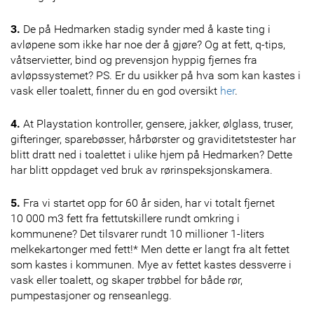
3.
De på Hedmarken stadig synder med å kaste ting i
avløpene som ikke har noe der å gjøre? Og at fett, q-tips,
våtservietter, bind og prevensjon hyppig fjernes fra
avløpssystemet? PS. Er du usikker på hva som kan kastes i
vask eller toalett, finner du en god oversikt
her
.
4.
At Playstation kontroller, gensere, jakker, ølglass, truser,
gifteringer, sparebøsser, hårbørster og graviditetstester har
blitt dratt ned i toalettet i ulike hjem på Hedmarken? Dette
har blitt oppdaget ved bruk av rørinspeksjonskamera.
5.
Fra vi startet opp for 60 år siden, har vi totalt fjernet
10 000 m3 fett fra fettutskillere rundt omkring i
kommunene? Det tilsvarer rundt 10 millioner 1-liters
melkekartonger med fett!* Men dette er langt fra alt fettet
som kastes i kommunen. Mye av fettet kastes dessverre i
vask eller toalett, og skaper trøbbel for både rør,
pumpestasjoner og renseanlegg.