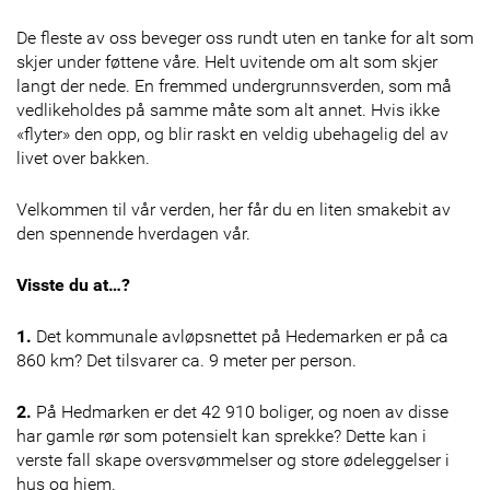
De fleste av oss beveger oss rundt uten en tanke for alt som
skjer under føttene våre. Helt uvitende om alt som skjer
langt der nede. En fremmed undergrunnsverden, som må
vedlikeholdes på samme måte som alt annet. Hvis ikke
«flyter» den opp, og blir raskt en veldig ubehagelig del av
livet over bakken.
Velkommen til vår verden, her får du en liten smakebit av
den spennende hverdagen vår.
Visste du at…?
1.
Det kommunale avløpsnettet på Hedemarken er på ca
860 km? Det tilsvarer ca. 9 meter per person.
2.
På Hedmarken er det 42 910 boliger, og noen av disse
har gamle rør som potensielt kan sprekke? Dette kan i
verste fall skape oversvømmelser og store ødeleggelser i
hus og hjem.