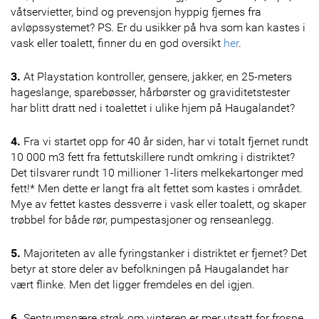
våtservietter, bind og prevensjon hyppig fjernes fra
avløpssystemet? PS. Er du usikker på hva som kan kastes i
vask eller toalett, finner du en god oversikt
her
.
3.
At Playstation kontroller, gensere, jakker, en 25-meters
hageslange, sparebøsser, hårbørster og graviditetstester
har blitt dratt ned i toalettet i ulike hjem på Haugalandet?
4.
Fra vi startet opp for 40 år siden, har vi totalt fjernet rundt
10 000 m3 fett fra fettutskillere rundt omkring i distriktet?
Det tilsvarer rundt 10 millioner 1-liters melkekartonger med
fett!* Men dette er langt fra alt fettet som kastes i området.
Mye av fettet kastes dessverre i vask eller toalett, og skaper
trøbbel for både rør, pumpestasjoner og renseanlegg.
5.
Majoriteten av alle fyringstanker i distriktet er fjernet? Det
betyr at store deler av befolkningen på Haugalandet har
vært flinke. Men det ligger fremdeles en del igjen.
6.
Sentrumsnære strøk om vinteren er mer utsatt for frosne