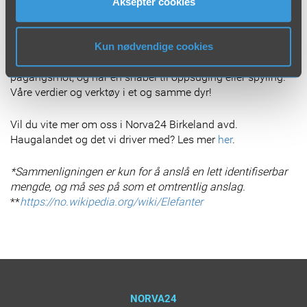
Aksepter cookies
10.
At den røde elefanten som i dag pryder våre gule biler
ble «født» i 1989? Den kom til verden for å gi bilene, som
den gang var grå og kjedelige, mer identitet – i stil med
Kun nødvendige cookies
selskapet. Elefanten er et symbol på størrelse, kraft og
pågangsmot, og har en snabel til oppsuging eller spyling.
Våre verdier og verktøy i et og samme dyr!
Vil du vite mer om oss i Norva24 Birkeland avd.
Haugalandet og det vi driver med? Les mer
her
.
*Sammenligningen er kun for å anslå en lett identifiserbar
mengde, og må ses på som et omtrentlig anslag.
**
https://no.wikipedia.org/wiki/Elefanter
NORVA24