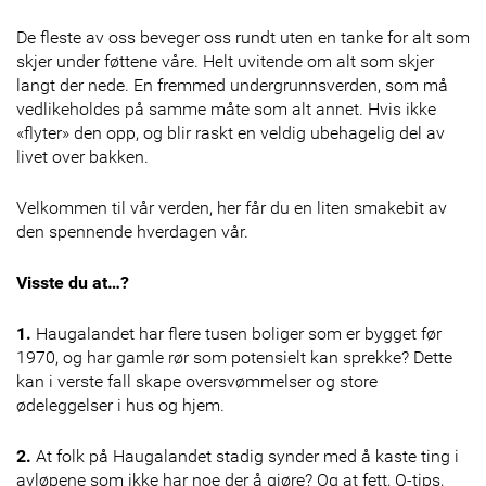
De fleste av oss beveger oss rundt uten en tanke for alt som
skjer under føttene våre. Helt uvitende om alt som skjer
langt der nede. En fremmed undergrunnsverden, som må
vedlikeholdes på samme måte som alt annet. Hvis ikke
«flyter» den opp, og blir raskt en veldig ubehagelig del av
livet over bakken.
Velkommen til vår verden, her får du en liten smakebit av
den spennende hverdagen vår.
Visste du at…?
1.
Haugalandet har flere tusen boliger som er bygget før
1970, og har gamle rør som potensielt kan sprekke? Dette
kan i verste fall skape oversvømmelser og store
ødeleggelser i hus og hjem.
2.
At folk på Haugalandet stadig synder med å kaste ting i
avløpene som ikke har noe der å gjøre? Og at fett, Q-tips,