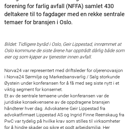
forening for farlig avfall (NFFA) samlet 430
deltakere til to fagdager med en rekke sentrale
temaer for bransjen i Oslo.
Bildet: Tidligere byråd i Oslo, Geir Lippestad, innrømmet at
Oslo kommune de siste årene har opptrådt dårlig både som
eier og som kjøper av tjenester innen avfall.
Norva24 var representert med driftsleder for oljerenovasjon
i Norva24 Sørmiljø og Markedsansvarlig / Salg storkunde
Øystein under konferansen for å få med seg siste nytt i et
viktig segment for konsernet.
Et av de sentrale temaene under konferansen var de
juridiske konsekvensene av de oppdragene bransjen
håndterer hver dag. Advokatene Geir Lippestad fra
advokatfirmaet Lippestad AS og Ingrid Finne Reenskaug fra
PwC var tydelig på hvilke krav som stilles til virksomheter
for å hindre skader og sikre et godt arbeidsmiljø. Her