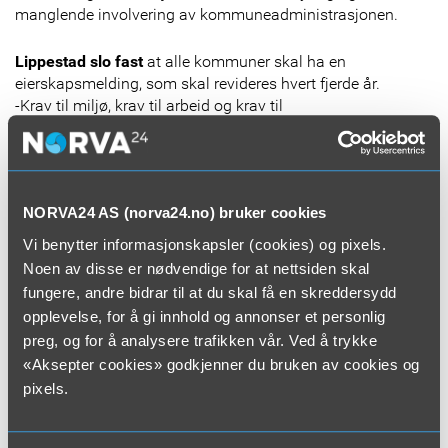
manglende involvering av kommuneadministrasjonen.
Lippestad slo fast
at alle kommuner skal ha en
eierskapsmelding, som skal revideres hvert fjerde år.
-Krav til miljø, krav til arbeid og krav til
arbeidstidsbestemmelser er ekstremt viktig å holde god
oversikt over, understreket Lippestad.
-Lever kommunen slik de snakker, spurte han videre. Oslo
er helt i front når det gjelder krav til miljø.
NORVA24 AS (norva24.no) bruker cookies
Gjennom Oslomodellen skal Oslo kommune fremme et
seriøst arbeidsliv – med anstendige arbeidsforhold og
Vi benytter informasjonskapsler (cookies) og pixels.
rettferdig konkurranse mellom seriøse leverandører som tar
Noen av disse er nødvendige for at nettsiden skal
samfunnsansvar på alvor.
fungere, andre bidrar til at du skal få en skreddersydd
Byrådet mener det de siste årene har vært en utvikling med
opplevelse, for å gi innhold og annonser et personlig
utbredt arbeidslivskriminalitet og sosial dumping i bygg- og
preg, og for å analysere trafikken vår. Ved å trykke
anleggsmarkedet og på en del tjenesteområder. Utviklingen
«Aksepter cookies» godkjenner du bruken av cookies og
innebærer utbredte brudd på arbeidsmiljølovgivning,
pixels.
skattelovgivning – og grov utnyttelse av sårbar arbeidskraft
uten anstendige ansettelsesforhold.
-De stiller strenge krav, men det er vanskelig å ha sin sti ren,