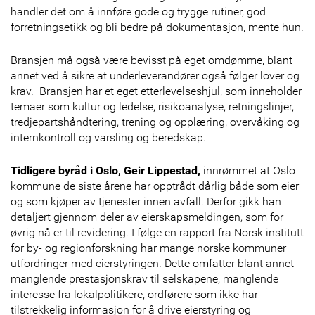
handler det om å innføre gode og trygge rutiner, god
forretningsetikk og bli bedre på dokumentasjon, mente hun.
Bransjen må også være bevisst på eget omdømme, blant
annet ved å sikre at underleverandører også følger lover og
krav. Bransjen har et eget etterlevelseshjul, som inneholder
temaer som kultur og ledelse, risikoanalyse, retningslinjer,
tredjepartshåndtering, trening og opplæring, overvåking og
internkontroll og varsling og beredskap.
Tidligere byråd i Oslo, Geir Lippestad,
innrømmet at Oslo
kommune de siste årene har opptrådt dårlig både som eier
og som kjøper av tjenester innen avfall. Derfor gikk han
detaljert gjennom deler av eierskapsmeldingen, som for
øvrig nå er til revidering. I følge en rapport fra Norsk institutt
for by- og regionforskning har mange norske kommuner
utfordringer med eierstyringen. Dette omfatter blant annet
manglende prestasjonskrav til selskapene, manglende
interesse fra lokalpolitikere, ordførere som ikke har
tilstrekkelig informasjon for å drive eierstyring og