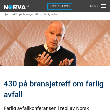
KONTAKT OSS
Hjem
»
430 på bransjetreff om farlig avfall
430 på bransjetreff om farlig
avfall
Farlig avfallkonferansen i regi av Norsk