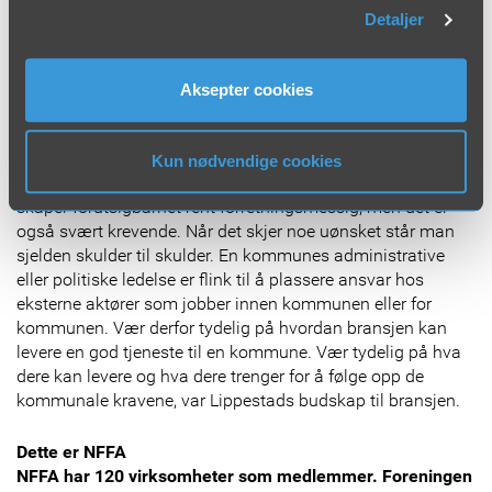
slo Lippestad fast.
Detaljer
-Når problemene dukker opp trer gjerne kontrollutvalget i
funksjon. Da kommer spørsmålene om hvorfor dette
skjedde, og om det kom varsler og eventuelt tiltak som ble
Aksepter cookies
iverksatt for å få tilstrekkelige ressurser til å følge opp de
strenge kravene.
Kun nødvendige cookies
-Det er flott å være eid
eller leverandør til en kommune. Det
skaper forutsigbarhet rent forretningsmessig, men det er
også svært krevende. Når det skjer noe uønsket står man
sjelden skulder til skulder. En kommunes administrative
eller politiske ledelse er flink til å plassere ansvar hos
eksterne aktører som jobber innen kommunen eller for
kommunen. Vær derfor tydelig på hvordan bransjen kan
levere en god tjeneste til en kommune. Vær tydelig på hva
dere kan levere og hva dere trenger for å følge opp de
kommunale kravene, var Lippestads budskap til bransjen.
Dette er NFFA
NFFA har 120 virksomheter som medlemmer. Foreningen