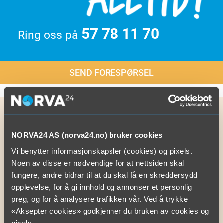
57 78 11 70
Ring oss på
SEND FORESPØRSEL
Aktuelle tjenester
NORVA24 AS (norva24.no) bruker cookies
Vi benytter informasjonskapsler (cookies) og pixels.
Ekstremvær og oversvømmelse
Noen av disse er nødvendige for at nettsiden skal
Rørfornying – nye rør uten graving
fungere, andre bidrar til at du skal få en skreddersydd
opplevelse, for å gi innhold og annonser et personlig
Transport, behandling og mottak av fiskeslam
preg, og for å analysere trafikken vår. Ved å trykke
Åpning av tette rør og avløp
«Aksepter cookies» godkjenner du bruken av cookies og
pixels.