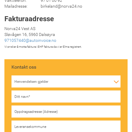
Vakttelefon: 97 01 00 92
Mailadresse: birkeland@norva24.no
Fakturaadresse
Norva24 Vest AS
Sløvågen 16, 5960 Dalsøyra
971057440@autoinvoice.no
Vi ønsker å motta faktura i EHF faktura da vi er Elma registrert.
Kontakt oss