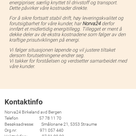
energipriser, særlig knyttet til drivstoff og transport.
Dette påvirker våre kostnader direkte.
For å sikre fortsatt stabil drift, høy leveringskvalitet og
forutsigbarhet for våre kunder, har
Norva24
derfor
innført et midlertidig energitillegg. Tillegget er ment å
dekke deler av de ekstra kostnadene som følger av den
kraftige prisutviklingen på energi.
Vi følger situasjonen løpende og vil justere tiltaket
dersom forutsetningene endrer seg.
Vi takker for forståelsen og verdsetter samarbeidet med
våre kunder.
Kontaktinfo
Norva24 Birkeland avd Bergen
Telefon 57 78 11 70
Besøksadresse: Smålonane 21, 5353 Straume
Org.nr: 971 057 440