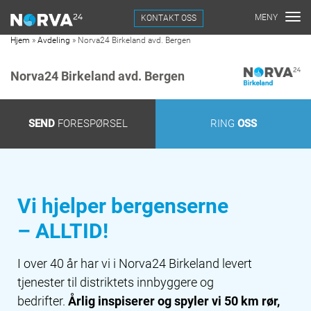
KONTAKT OSS
Hjem
»
Avdeling
»
Norva24 Birkeland avd. Bergen
Norva24 Birkeland avd. Bergen
SEND
FORESPØRSEL
RING
OSS
Vi hjelper bergenserne
– ALLTID!
I over 40 år har vi i Norva24 Birkeland levert
tjenester til distriktets innbyggere og
bedrifter.
Årlig inspiserer og spyler vi 50 km rør,