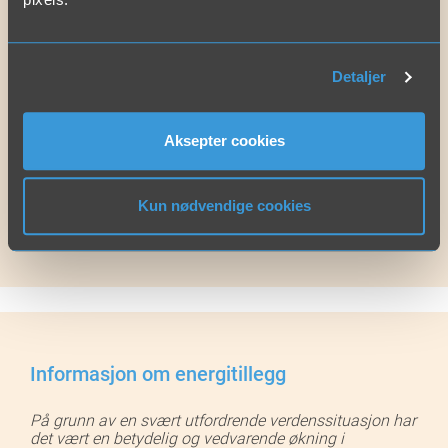
Tømming av sandfang
Vedlikeholdsspyling
Detaljer
Rørinspeksjon
Tømming av oljeutskiller
Aksepter cookies
Tømming av tørre og våte masser
Kun nødvendige cookies
Tømming av fettutskiller
Informasjon om energitillegg
På grunn av en svært utfordrende verdenssituasjon har
det vært en betydelig og vedvarende økning i