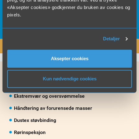
«Aksepter cookies» godkjenner du bruken av cookies og
pixels.
91 88 41 23
Ring oss på
Detaljer
SEND FORESPØRSEL
Aksepter cookies
Kun nødvendige cookies
Aktuelle tjenester
Ekstremvær og oversvømmelse
Håndtering av forurensede masser
Dustex støvbinding
Rørinspeksjon