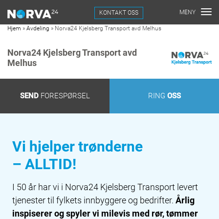
KONTAKT OSS
Hjem
»
Avdeling
»
Norva24 Kjelsberg Transport avd Melhus
Norva24 Kjelsberg Transport avd
Melhus
SEND
FORESPØRSEL
RING
OSS
Vi hjelper trønderne
– ALLTID!
I 50 år har vi i Norva24 Kjelsberg Transport levert
tjenester til fylkets innbyggere og bedrifter.
Årlig
inspiserer og spyler vi milevis med rør, tømmer