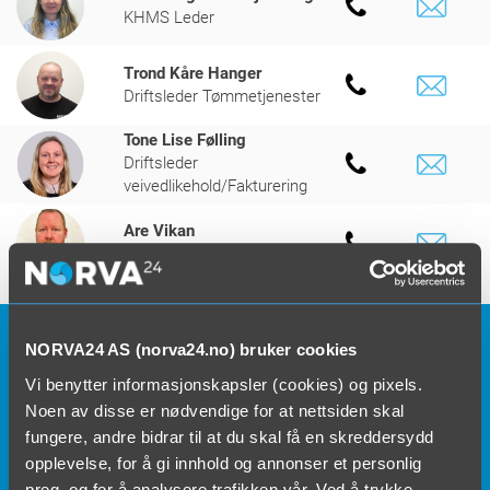
KHMS Leder
Trond Kåre Hanger
Driftsleder Tømmetjenester
Tone Lise Følling
Driftsleder
veivedlikehold/Fakturering
Are Vikan
Driftsleder Verksted
NORVA24 AS (norva24.no) bruker cookies
Vi benytter informasjonskapsler (cookies) og pixels.
Noen av disse er nødvendige for at nettsiden skal
fungere, andre bidrar til at du skal få en skreddersydd
opplevelse, for å gi innhold og annonser et personlig
preg, og for å analysere trafikken vår. Ved å trykke