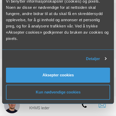
Vi benytter informasjonskapsler (cookies) og pixels.
Noen av disse er nødvendige for at nettsiden skal
Chris Åge Hansen
fungere, andre bidrar til at du skal få en skreddersydd
Fagansvarlig Rørfornying
opplevelse, for å gi innhold og annonser et personlig
preg, og for å analysere trafikken vår. Ved å trykke
Kenneth Buskerud
«Aksepter cookies» godkjenner du bruken av cookies og
Prosjektleder Gravetjenester
pixels.
Trine A. Scott
Avdelingsleder Gravetjenester
Detaljer
Aina Johansen
Administrasjon
Aksepter cookies
Bente Skotgård
Økonomisjef
Kun nødvendige cookies
Mikael Antila
KHMS leder