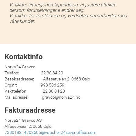
Vi følger situasjonen løpende og vil justere tiltaket
dersom forutsetningene endrer seg.
Vi takker for forståelsen og verdsetter samarbeidet med
våre kunder.
Kontaktinfo
Norva24 Gravco
Telefon: 22 30 84 20
Besøksadresse: Alfasetveien 2, 0668 Oslo
Org.nr: 998 586 259
Vakttelefon: 22 30 84 20
Mailadresse: gravco@norva24.no
Fakturaadresse
Norva24 Gravco AS
Alfasetveien 2, 0668 Oslo
738018214702605@voucher.24sevenoffice.com