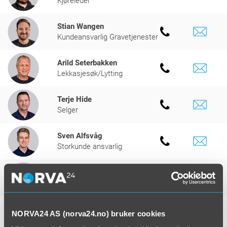
Kjøreleder
Stian Wangen
Kundeansvarlig Gravetjenester
Arild Seterbakken
Lekkasjesøk/Lytting
Terje Hide
Selger
Sven Alfsvåg
Storkunde ansvarlig
Kim Jøran Johnsrud
Selger
Robin Syversen
NORVA24 AS (norva24.no) bruker cookies
Salgsleder