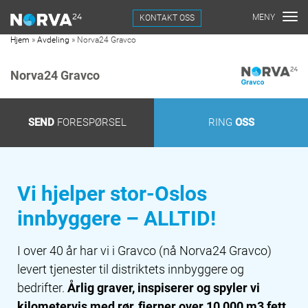
KONTAKT OSS
Hjem
»
Avdeling
»
Norva24 Gravco
Norva24 Gravco
SEND
FORESPØRSEL
RING
OSS
Vi hjelper stor-Oslos
innbyggere – ALLTID!
I over 40 år har vi i Gravco (nå Norva24 Gravco)
levert tjenester til distriktets innbyggere og
bedrifter.
Årlig graver, inspiserer og spyler vi
kilometervis med rør, fjerner over 10 000 m3 fett