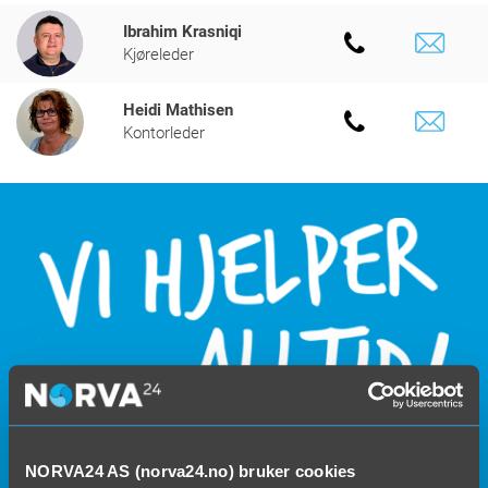
Ibrahim Krasniqi
Kjøreleder
Heidi Mathisen
Kontorleder
69 35 59 59
Ring oss på
NORVA24 AS (norva24.no) bruker cookies