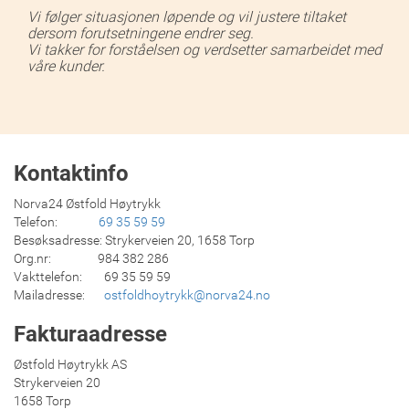
Vi følger situasjonen løpende og vil justere tiltaket
dersom forutsetningene endrer seg.
Vi takker for forståelsen og verdsetter samarbeidet med
våre kunder.
Kontaktinfo
Norva24 Østfold Høytrykk
Telefon:
69 35 59 59
Besøksadresse: Strykerveien 20, 1658 Torp
Org.nr: 984 382 286
Vakttelefon: 69 35 59 59
Mailadresse:
ostfoldhoytrykk@norva24.no
Fakturaadresse
Østfold Høytrykk AS
Strykerveien 20
1658 Torp