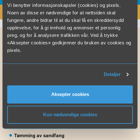
Vi benytter informasjonskapsler (cookies) og pixels.
SEND FORESPØRSEL
Noen av disse er nødvendige for at nettsiden skal
fungere, andre bidrar til at du skal få en skreddersydd
opplevelse, for å gi innhold og annonser et personlig
preg, og for å analysere trafikken vår. Ved å trykke
«Aksepter cookies» godkjenner du bruken av cookies og
Aktuelle tjenester
pixels.
Ekstremvær og oversvømmelse
Høytrykkspyling 0-3000 bar
Detaljer
Recycling (spylebil med vanngjenvinning)
Aksepter cookies
Revisjonsstans
Rengjøring av forbrenningsovner
Kun nødvendige cookies
Rengjøring av varmevekslere
Tømming av sandfang