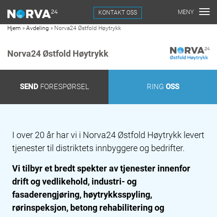
KONTAKT OSS
Hjem
»
Avdeling
»
Norva24 Østfold Høytrykk
Norva24 Østfold Høytrykk
SEND
FORESPØRSEL
RING
OSS
I over 20 år har vi i Norva24 Østfold Høytrykk levert
tjenester til distriktets innbyggere og bedrifter.
Vi tilbyr et bredt spekter av tjenester innenfor
drift og vedlikehold, industri- og
fasaderengjøring, høytrykksspyling,
rørinspeksjon, betong rehabilitering og