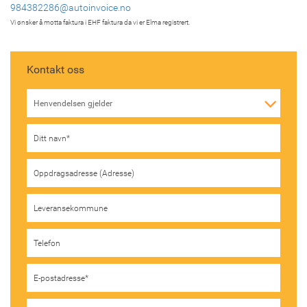
984382286@autoinvoice.no
Vi ønsker å motta faktura i EHF faktura da vi er Elma registrert.
Kontakt oss