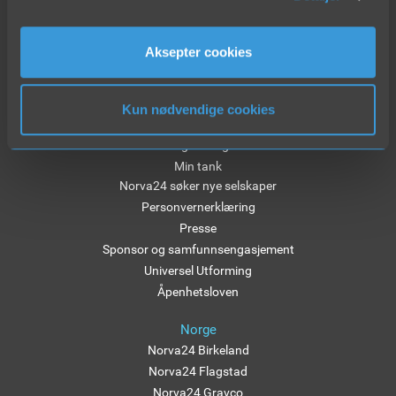
NORVA24
Aksepter cookies
Administrasjon Norge
Bærekraft
KHMS
Kun nødvendige cookies
Ledige stillinger
Leveringsbetingelser
Min tank
Norva24 søker nye selskaper
Personvernerklæring
Presse
Sponsor og samfunnsengasjement
Universel Utforming
Åpenhetsloven
Norge
Norva24 Birkeland
Norva24 Flagstad
Norva24 Gravco