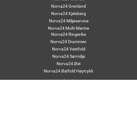
Norva24 Grenland
Norva24 Kjelsberg
Norva24 Miljøservice
Norva24 Multi Marine
Norva24 Ringerike
Norva24 Drammen
Norva24 Vestfold
Norva24 Sørmiljø
Norva24 Øst
Norva24 Østfold Høytrykk
Land
Norva24 Danmark
Norva24 Sverige
Norva24 Tyskland
Konsern
Norva24 Group
–
Følg Norva24 på Facebook