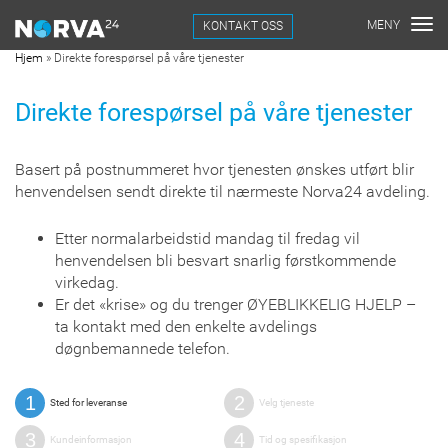
KONTAKT OSS
Hjem
»
Direkte forespørsel på våre tjenester
Direkte forespørsel på våre tjenester
Basert på postnummeret hvor tjenesten ønskes utført blir
henvendelsen sendt direkte til nærmeste Norva24 avdeling.
Etter normalarbeidstid mandag til fredag vil
henvendelsen bli besvart snarlig førstkommende
virkedag.
Er det «krise» og du trenger ØYEBLIKKELIG HJELP –
ta kontakt med den enkelte avdelings
døgnbemannede telefon.
1
2
Sted for leveranse
Velg tjeneste
3
4
Kundeinformasjon
Tid og spesifikasjon