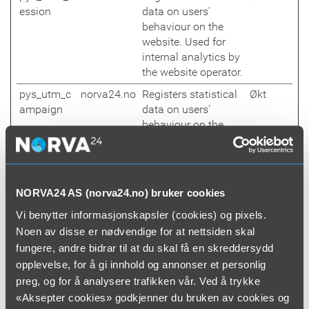
ession
data on users'
behaviour on the
website. Used for
internal analytics by
the website operator.
pys_utm_c
norva24.no
Registers statistical
Økt
ampaign
data on users'
behaviour on the
website. Used for
internal analytics by
the website operator.
pys_utm_c
norva24.no
Registers statistical
Økt
NORVA24 AS (norva24.no) bruker cookies
ontent
data on users'
Vi benytter informasjonskapsler (cookies) og pixels.
behaviour on the
Noen av disse er nødvendige for at nettsiden skal
website. Used for
fungere, andre bidrar til at du skal få en skreddersydd
internal analytics by
opplevelse, for å gi innhold og annonser et personlig
the website operator.
preg, og for å analysere trafikken vår. Ved å trykke
pys_utm_m
norva24.no
Registers statistical
Økt
«Aksepter cookies» godkjenner du bruken av cookies og
edium
data on users'