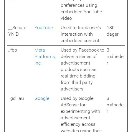
preferences using
embedded YouTube
video
__Secure-
YouTube
Used to track user’s
180
YNID
interaction with
dager
embedded content.
_fbp
Meta
Used by Facebook to
3
Platforms,
deliver a series of
månede
Inc.
advertisement
r
products such as
real time bidding
from third party
advertisers.
_gcl_au
Google
Used by Google
3
AdSense for
månede
experimenting with
r
advertisement
efficiency across
websites using their