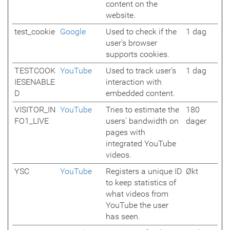
content on the
website.
test_cookie
Google
Used to check if the
1 dag
user's browser
supports cookies.
TESTCOOK
YouTube
Used to track user’s
1 dag
IESENABLE
interaction with
D
embedded content.
VISITOR_IN
YouTube
Tries to estimate the
180
FO1_LIVE
users' bandwidth on
dager
pages with
integrated YouTube
videos.
YSC
YouTube
Registers a unique ID
Økt
to keep statistics of
what videos from
YouTube the user
has seen.