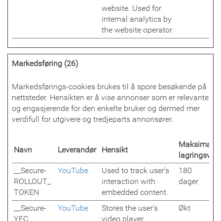
website. Used for
internal analytics by
the website operator.
Markedsføring (26)
Markedsførings-cookies brukes til å spore besøkende på
nettsteder. Hensikten er å vise annonser som er relevante
og engasjerende for den enkelte bruker og dermed mer
verdifull for utgivere og tredjeparts annonsører.
Maksimal
Navn
Leverandør
Hensikt
lagringsvari
__Secure-
YouTube
Used to track user’s
180
ROLLOUT_
interaction with
dager
TOKEN
embedded content.
__Secure-
YouTube
Stores the user's
Økt
YEC
video player