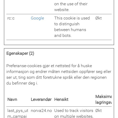
on the use of their
website.
rc::c
Google
This cookie is used
Økt
to distinguish
between humans
and bots.
Egenskaper (2)
Preferanse-cookies gjør et nettsted for å huske
informasjon og endrer måten nettsiden oppfører seg eller
ser ut, ting som ditt foretrukne språk eller den regionen
du befinner deg i.
Maksimal
Navn
Leverandør
Hensikt
lagringsvari
last_pys_ut
norva24.no
Used to track visitors
Økt
m_campai
on multiple websites,