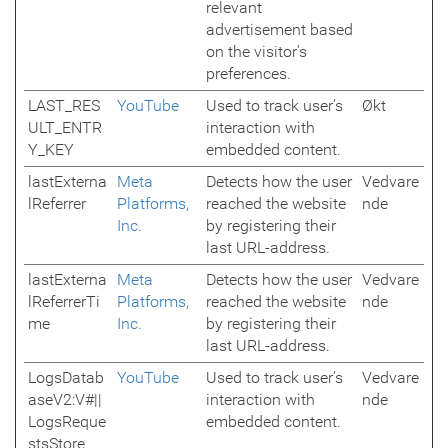
relevant
advertisement based
on the visitor's
preferences.
LAST_RES
YouTube
Used to track user’s
Økt
ULT_ENTR
interaction with
Y_KEY
embedded content.
lastExterna
Meta
Detects how the user
Vedvare
lReferrer
Platforms,
reached the website
nde
Inc.
by registering their
last URL-address.
lastExterna
Meta
Detects how the user
Vedvare
lReferrerTi
Platforms,
reached the website
nde
me
Inc.
by registering their
last URL-address.
LogsDatab
YouTube
Used to track user’s
Vedvare
aseV2:V#||
interaction with
nde
LogsReque
embedded content.
stsStore