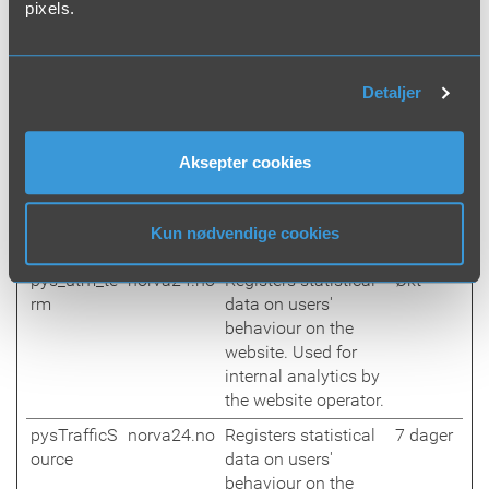
pixels.
behaviour on the
website. Used for
internal analytics by
the website operator.
Detaljer
pys_utm_s
norva24.no
Registers statistical
Økt
ource
data on users'
Aksepter cookies
behaviour on the
website. Used for
internal analytics by
Kun nødvendige cookies
the website operator.
pys_utm_te
norva24.no
Registers statistical
Økt
rm
data on users'
behaviour on the
website. Used for
internal analytics by
the website operator.
pysTrafficS
norva24.no
Registers statistical
7 dager
ource
data on users'
behaviour on the