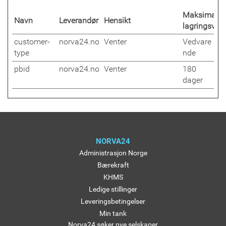
Maksimal
Navn
Leverandør
Hensikt
lagringsvari
customer-
norva24.no
Venter
Vedvare
type
nde
pbid
norva24.no
Venter
180
dager
NORVA24
Administrasjon Norge
Bærekraft
KHMS
Ledige stillinger
Leveringsbetingelser
Min tank
Norva24 søker nye selskaper