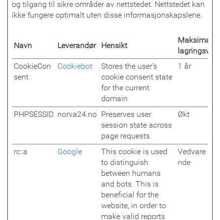
og tilgang til sikre områder av nettstedet. Nettstedet kan
ikke fungere optimalt uten disse informasjonskapslene.
Maksimal
Navn
Leverandør
Hensikt
lagringsvari
CookieCon
Cookiebot
Stores the user's
1 år
sent
cookie consent state
for the current
domain
PHPSESSID
norva24.no
Preserves user
Økt
session state across
page requests.
rc::a
Google
This cookie is used
Vedvare
to distinguish
nde
between humans
and bots. This is
beneficial for the
website, in order to
make valid reports