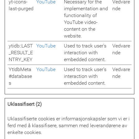
yt-icons-
YouTube
Necessary for the
Vedvare
last-purged
implementation and
nde
functionality of
YouTube video-
content on the
website.
ytidb::LAST
YouTube
Used to track user’s
Vedvare
_RESULT_E
interaction with
nde
NTRY_KEY
embedded content.
YtIdbMeta
YouTube
Used to track user’s
Vedvare
#database
interaction with
nde
s
embedded content.
Uklassifisert (2)
Uklassifiserte cookies er informasjonskapsler som vi er i
ferd med å klassifisere, sammen med leverandørene av
enkelte cookies.