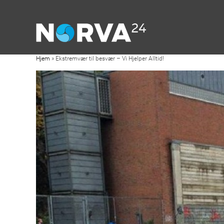
Hjem
»
Ekstremvær til besvær – Vi Hjelper Alltid!