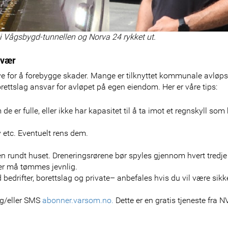
i Vågsbygd-tunnellen og Norva 24 rykket ut.
mvær
e for å forebygge skader. Mange er tilknyttet kommunale avløp
rettslag ansvar for avløpet på egen eiendom. Her er våre tips:
 er fulle, eller ikke har kapasitet til å ta imot et regnskyll som 
v etc. Eventuelt rens dem.
en rundt huset. Dreneringsrørene bør spyles gjennom hvert tredje å
mer må tømmes jevnlig.
d bedrifter, borettslag og private– anbefales hvis du vil være sikk
og/eller SMS
abonner.varsom.no.
Dette er en gratis tjeneste fra N