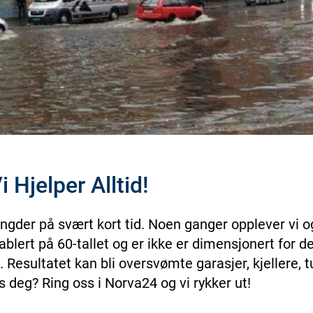
 Hjelper Alltid!
der på svært kort tid. Noen ganger opplever vi o
blert på 60-tallet og er ikke er dimensjonert for d
sultatet kan bli oversvømte garasjer, kjellere, t
 deg? Ring oss i Norva24 og vi rykker ut!