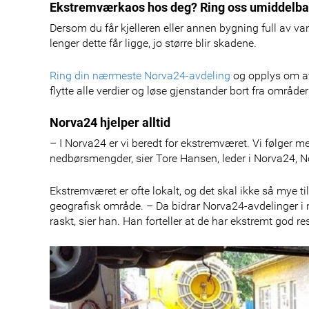
Ekstremværkaos hos deg? Ring oss umiddelba
Dersom du får kjelleren eller annen bygning full av van
lenger dette får ligge, jo større blir skadene.
Ring din nærmeste Norva24-avdeling
og opplys om at
flytte alle verdier og løse gjenstander bort fra områd
Norva24 hjelper alltid
– I Norva24 er vi beredt for ekstremværet. Vi følger
nedbørsmengder, sier Tore Hansen, leder i Norva24, N
Ekstremværet er ofte lokalt, og det skal ikke så mye til 
geografisk område. – Da bidrar Norva24-avdelinger i nær
raskt, sier han. Han forteller at de har ekstremt god re