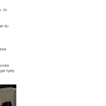
g. Jo
ør du
tore
mindre
ger hjelp