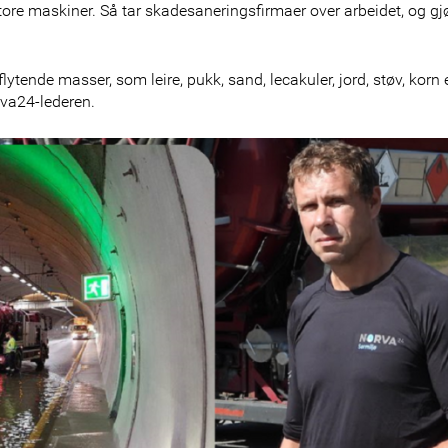
ore maskiner. Så tar skadesaneringsfirmaer over arbeidet, og gjø
lytende masser, som leire, pukk, sand, lecakuler, jord, støv, korn e
rva24-lederen.