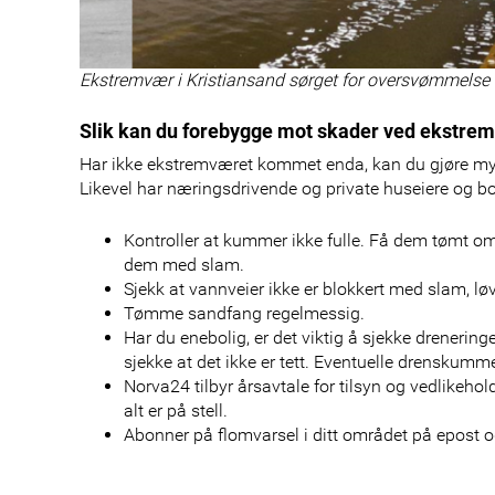
Ekstremvær i Kristiansand sørget for oversvømmelse 
Slik kan du forebygge mot skader ved ekstre
Har ikke ekstremværet kommet enda, kan du gjøre my
Likevel har næringsdrivende og private huseiere og bo
Kontroller at kummer ikke fulle. Få dem tømt om de
dem med slam.
Sjekk at vannveier ikke er blokkert med slam, lø
Tømme sandfang regelmessig.
Har du enebolig, er det viktig å sjekke drenering
sjekke at det ikke er tett. Eventuelle drenskum
Norva24 tilbyr årsavtale for tilsyn og vedlikehol
alt er på stell.
Abonner på flomvarsel i ditt området på epost 