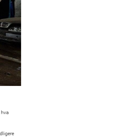
a hva
dligere