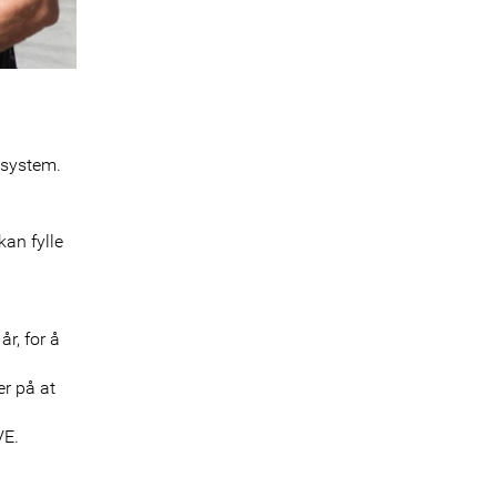
ssystem.
kan fylle
r, for å
er på at
VE.