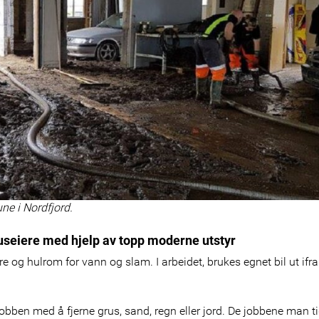
ne i Nordfjord.
 huseiere med hjelp av topp moderne utstyr
 og hulrom for vann og slam. I arbeidet, brukes egnet bil ut ifr
jobben med å fjerne grus, sand, regn eller jord. De jobbene man ti