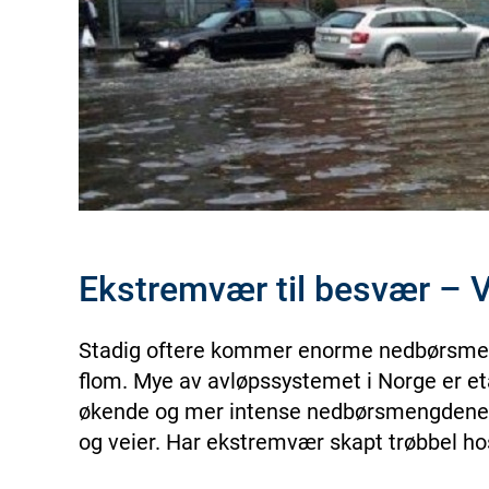
Ekstremvær til besvær – Vi
Stadig oftere kommer enorme nedbørsmeng
flom. Mye av avløpssystemet i Norge er eta
økende og mer intense nedbørsmengdene. Re
og veier. Har ekstremvær skapt trøbbel hos