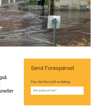
Send Forespørsel
gså
Finn din Norva24-avdeling:
e
uneller