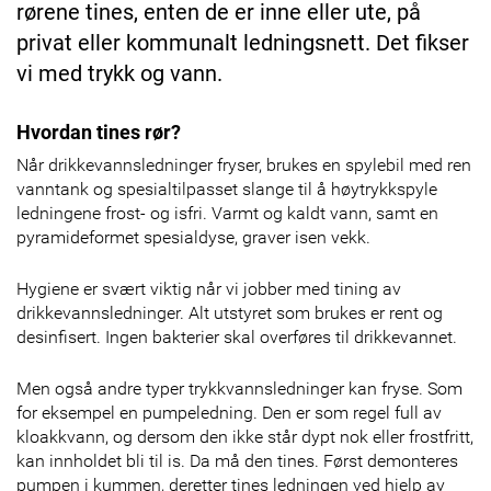
rørene tines, enten de er inne eller ute, på
privat eller kommunalt ledningsnett. Det fikser
vi med trykk og vann.
Hvordan tines rør?
Når drikkevannsledninger fryser, brukes en spylebil med ren
vanntank og spesialtilpasset slange til å høytrykkspyle
ledningene frost- og isfri. Varmt og kaldt vann, samt en
pyramideformet spesialdyse, graver isen vekk.
Hygiene er svært viktig når vi jobber med tining av
drikkevannsledninger. Alt utstyret som brukes er rent og
desinfisert. Ingen bakterier skal overføres til drikkevannet.
Men også andre typer trykkvannsledninger kan fryse. Som
for eksempel en pumpeledning. Den er som regel full av
kloakkvann, og dersom den ikke står dypt nok eller frostfritt,
kan innholdet bli til is. Da må den tines. Først demonteres
pumpen i kummen, deretter tines ledningen ved hjelp av