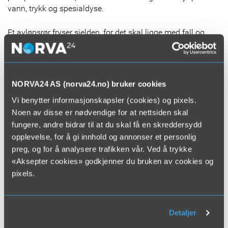
vann, trykk og spesialdyse.
Et avløpsrør fryser sjelden, for det skal ligge med fall og
alltid renne tomt. Skulle det likevel fryse, er det tegn på
konstruksjonsfeil. Etter at det frosne røret er tint, må feilen
utbedres for å hindre at problemet gjentar seg.
NORVA24 AS (norva24.no) bruker cookies
Av og til er det korte deler av ledningen som fryser, andre
Vi benytter informasjonskapsler (cookies) og pixels.
ganger lengre strekk. I noen tilfeller må vi grave opp deler
av strekket, og tine fra begge sider. Men uansett kort eller
Noen av disse er nødvendige for at nettsiden skal
langt problem, finner vi alltid en løsning for å få tint det.
fungere, andre bidrar til at du skal få en skreddersydd
opplevelse, for å gi innhold og annonser et personlig
Har du frosne rør?
Kontakt oss
, vi hjelper deg!
preg, og for å analysere trafikken vår. Ved å trykke
«Aksepter cookies» godkjenner du bruken av cookies og
pixels.
Send Forespørsel
Detaljer
Finn din Norva24-avdeling: