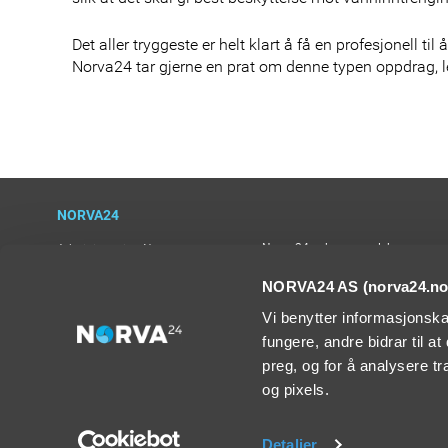
Det aller tryggeste er helt klart å få en profesjonell til
Norva24 tar gjerne en prat om denne typen oppdrag,
NORVA24
Norva24 søker nye selskaper
Administrasjon Norge
Personvernerklæring
Bærekraft
Presse
NORVA24 AS (norva24.no)
KHMS
Sponsor og samfunnsengasjemen
Ledige stillinger
Vi benytter informasjonska
Universel Utforming
Leveringsbetingelser
Åpenhetsloven
Min tank
fungere, andre bidrar til a
preg, og for å analysere t
og pixels.
Copyright Norva 24 AS © 2026. Norva24.no bruker cookies slik at vi ka
Detaljer