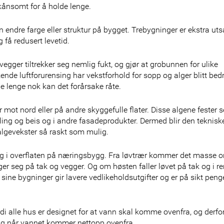
skånsomt for å holde lenge.
endre farge eller struktur på bygget. Trebygninger er ekstra uts
få redusert levetid.
egger tiltrekker seg nemlig fukt, og gjør at grobunnen for ulike
de luftforurensing har vekstforhold for sopp og alger blitt bedr
nde lenge nok kan det forårsake råte.
 mot nord eller på andre skyggefulle flater. Disse algene fester se
aling og beis og i andre fasadeprodukter. Dermed blir den teknisk
 algevekster så raskt som mulig.
seg i overflaten på næringsbygg. Fra løvtrær kommer det masse o
 seg på tak og vegger. Og om høsten faller løvet på tak og i re
å sine bygninger gir lavere vedlikeholdsutgifter og er på sikt peng
rdi alle hus er designet for at vann skal komme ovenfra, og derfor
ging når vannet kommer nettopp ovenfra.