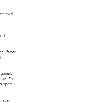
att, med
e. I
g i første
e
rganisk
nner. En
er spart
 laget