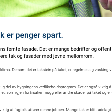
k er penger spart.
ns femte fasade. Det er mange bedrifter og offent
gjøre tak og fasader med jevne mellomrom.
 klima. Dersom det er takstein på taket, er regelmessig vasking vi
lig del av bygningens vedlikeholdsprogram. Det er også viktig å
t, som igjen forårsaker mugg eller andre skader på taket og elle
 viktig at fagfolk utfører denne jobben. Mange tak er blitt ødelagt 