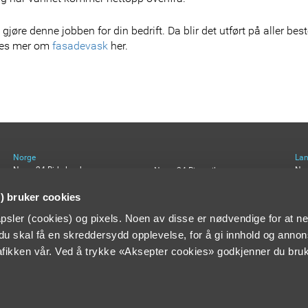
 å gjøre denne jobben for din bedrift. Da blir det utført på aller bes
 les mer om
fasadevask
her.
Norge
La
Norva24 Birkeland
No
Norva24 Ringerike
Norva24 Flagstad
Nor
Norva24 Drammen
Norva24 Gravco
Nor
Norva24 Vestfold
 bruker cookies
Norva24 Grenland
t
Norva24 Sørmiljø
psler (cookies) og pixels. Noen av disse er nødvendige for at ne
Norva24 Kjelsberg
Norva24 Øst
Norva24 Miljøservice
Norva24 Østfold Høytrykk
t du skal få en skreddersydd opplevelse, for å gi innhold og annon
Norva24 Multi Marine
rafikken vår. Ved å trykke «Aksepter cookies» godkjenner du bru
n gjøre våre nettsider bedre. Bruk siden som normalt for å akseptere bruk av
cookies