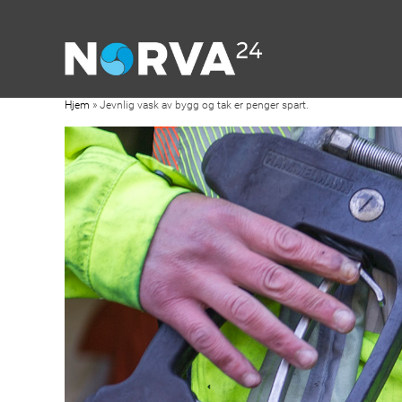
Hjem
»
Jevnlig vask av bygg og tak er penger spart.