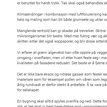
er benyttet for hardt trykk. Tak skal også behandles 
Klimaendringer i kombinasjon med luftforurensing kan 
beis og maling som kan bli både grumsete og uklar og 
Manglende renhold kan gi skader på treverket. Skitne v
mikroorganismer blir bedre. Med mer fuktig vær og øken
skitten sitter det også soppsporer, og blir disse sitte
Vi erfarer at grønn algevekst kan ofte opptre på vegger
omgang i overflaten, men vil etter hvert feste seg i m
kvaliteten på fasadene redusert. Det beste er å fjerne
Det er ikke bare eksos og nitrøse gasser som fester 
materiale som for eksempel pollen om våren som legger
årlig rundvask er derfor sterkt å anbefale. Å ta vare p
for selskapet.
En bygning skal alltid spyles ovenfra og ned. Dette fo
slik at det skal gi best beskyttelse mot vanninntren