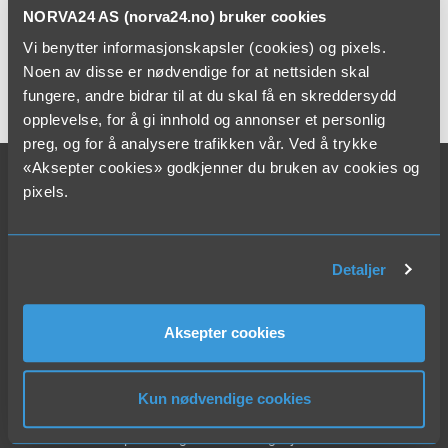
seier Birkeland.
NORVA24 AS (norva24.no) bruker cookies
Vi benytter informasjonskapsler (cookies) og pixels.
Planen er å reinvestera delar av midlane i det nye selskapet,
Noen av disse er nødvendige for at nettsiden skal
der Gulen-verksemda vert den største private eigaren.
fungere, andre bidrar til at du skal få en skreddersydd
Les hele artikkelen på
strilen.no
opplevelse, for å gi innhold og annonser et personlig
preg, og for å analysere trafikken vår. Ved å trykke
«Aksepter cookies» godkjenner du bruken av cookies og
pixels.
NORVA24
Administrasjon Norge
Bærekraft
Detaljer
KHMS
Ledige stillinger
Leveringsbetingelser
Aksepter cookies
Min tank
Norva24 søker nye selskaper
Personvernerklæring
Kun nødvendige cookies
Presse
Sponsor og samfunnsengasjement