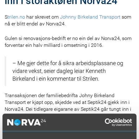
inn i storaktøren Norva24
S
trilen.no
har skrevet om
Johnny Birkeland Transport
som
nå er blitt endel av Norva24.
Gulen si renovasjons-bedrift er no ein del av Norva24, som
forventar ein halv milliard i omsetning i 2016.
– Me gjer dette for å sikra arbeidsplassane og
vidare vekst, seier dagleg leiar Kenneth
Birkeland i ein kommentar til Strilen.
Transaksjonen der familiebedrifta Johny Birkeland
Transport er kjøpt opp, skjedde ved at Septik24 gjekk inn i
Norva24. Dei tidlegare eigarane av Septik24 går tungt inn i
Norva.
– Avtalen var i boks fredag, og eg har per i dag
ikkje lov til å opplysa noko om salssummen,