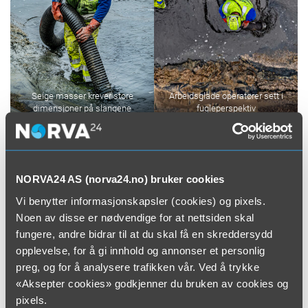
Seige masser krever store
Arbeidsglade operatører sett i
dimensjoner på slangene
fugleperspektiv
NORVA24 AS (norva24.no) bruker cookies
Vi benytter informasjonskapsler (cookies) og pixels.
Noen av disse er nødvendige for at nettsiden skal
fungere, andre bidrar til at du skal få en skreddersydd
opplevelse, for å gi innhold og annonser et personlig
preg, og for å analysere trafikken vår. Ved å trykke
«Aksepter cookies» godkjenner du bruken av cookies og
Moderne utstyr med langt slangeutlegg i kombo med dyktige operatører
pixels.