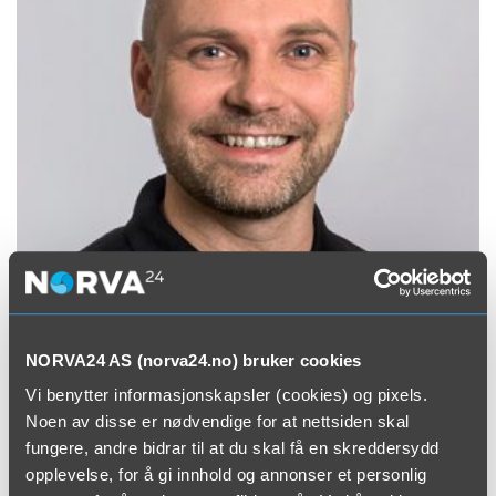
NORVA24 AS (norva24.no) bruker cookies
– Ja, det er krevende. Sertifiseringen stiller strenge krav vi
som selskap og våre medarbeidere skal leve opp til. Det er
Vi benytter informasjonskapsler (cookies) og pixels.
nødvendig når vi skal oppfylle vårt løfte om å levere mer
Noen av disse er nødvendige for at nettsiden skal
enn forventet.
fungere, andre bidrar til at du skal få en skreddersydd
opplevelse, for å gi innhold og annonser et personlig
Det sier kvalitets- og HMS-leder Per Inge Kalstad i Norva24