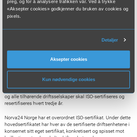
preg, og for å analysere trafikken vår. Ved å trykke
Norge.
«Aksepter cookies» godkjenner du bruken av cookies og
pixels.
ISO-sertifikatet er ikke bare et papir, det er en kontinuerlig
prosess for å bli bedre.
Detaljer
– Vi er underlagt strenge kontrollrutiner der
sertifikatutstederen gjennom årlige oppfølgingsrevisjoner
og resertifisering hvert tredje år påser at vi overholder
Aksepter cookies
kravene i standarden. Det er et bevis på at vi jobber aktivt
for å forbedre oss overfor kundene. Denne verdien overfor
kundene er viktigere enn selve sertifikatet, sier Kalstad.
Kun nødvendige cookies
Han har en sentral rolle som bindeledd når Norva 24 Norge
og alle tilhørende driftsselskaper skal ISO-sertifiseres og
resertifiseres hvert tredje år.
Norva24 Norge har et overordnet ISO-sertifikat. Under dette
hovedsertifikatet har hver av de sertifiserte driftsenhetene i
konsernet sitt eget sertifikat, konkretisert og spisset mot