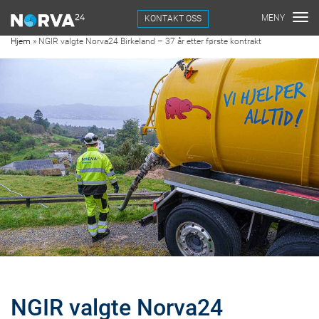
KONTAKT OSS
Hjem
»
NGIR valgte Norva24 Birkeland – 37 år etter første kontrakt
NGIR valgte Norva24