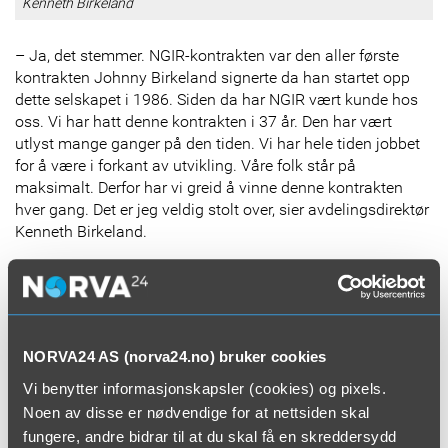
Kenneth Birkeland
– Ja, det stemmer. NGIR-kontrakten var den aller første
kontrakten Johnny Birkeland signerte da han startet opp
dette selskapet i 1986. Siden da har NGIR vært kunde hos
oss. Vi har hatt denne kontrakten i 37 år. Den har vært
utlyst mange ganger på den tiden. Vi har hele tiden jobbet
for å være i forkant av utvikling. Våre folk står på
maksimalt. Derfor har vi greid å vinne denne kontrakten
hver gang. Det er jeg veldig stolt over, sier avdelingsdirektør
Kenneth Birkeland.
Fra Haugalandet til Florø
Han er sønn av Johnny Birkeland, og sitter til rors i det som
nå den største avdelingen i det internasjonale konsernet
Norva24.
NORVA24 AS (norva24.no) bruker cookies
Vi benytter informasjonskapsler (cookies) og pixels.
Ikke bare er det selve «ur-kontrakten» i virksomheten som
Noen av disse er nødvendige for at nettsiden skal
nå har blitt fornyet. Jobben går også ut på å levere
fungere, andre bidrar til at du skal få en skreddersydd
særdeles viktige tjenester til kommuner som ligger i kjernen