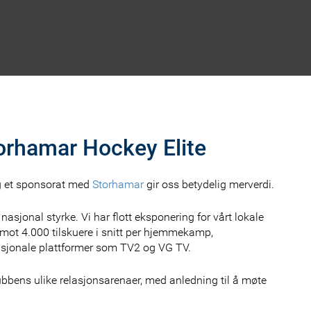
orhamar Hockey Elite
og et sponsorat med
Storhamar
gir oss betydelig merverdi.
sjonal styrke. Vi har flott eksponering for vårt lokale
ot 4.000 tilskuere i snitt per hjemmekamp,
asjonale plattformer som TV2 og VG TV.
 klubbens ulike relasjonsarenaer, med anledning til å møte