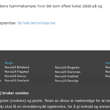
ubbens hjemmekamper, hvor det som oftest koker, både på og
 september.
Se hele terminlista her
.
Norge
La
Norva24 Birkeland
No
Norva24 Ringerike
Norva24 Flagstad
Nor
Norva24 Drammen
Norva24 Gravco
Nor
Norva24 Vestfold
Norva24 Grenland
t
Norva24 Sørmiljø
Norva24 Kjelsberg
Norva24 Øst
Norva24 Miljøservice
Norva24 Østfold Høytrykk
 bruker cookies
Norva24 Multi Marine
psler (cookies) og pixels. Noen av disse er nødvendige for at ne
t du skal få en skreddersydd opplevelse, for å gi innhold og annon