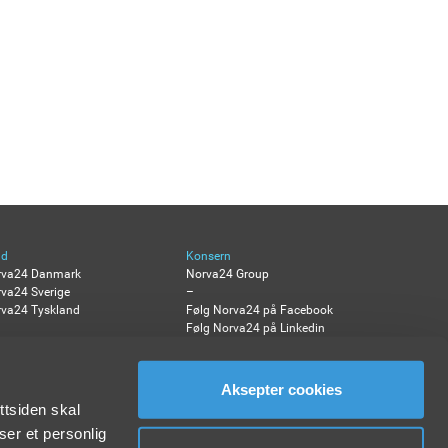
nd
Konsern
rva24 Danmark
Norva24 Group
va24 Sverige
–
va24 Tyskland
Følg Norva24 på Facebook
Følg Norva24 på Linkedin
Aksepter cookies
ttsiden skal
ser et personlig