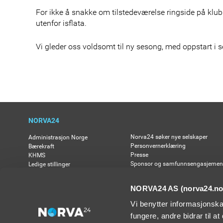
For ikke å snakke om tilstedeværelse ringside på kl
utenfor isflata.
Vi gleder oss voldsomt til ny sesong, med oppstart i
NORVA24
Norva24 søker nye selskaper
Administrasjon Norge
Personvernerklæring
Bærekraft
Presse
KHMS
Sponsor og samfunnsengasjemen
Ledige stillinger
Universel Utforming
Leveringsbetingelser
Åpenhetsloven
Min tank
NORVA24 AS (norva24.no)
Vi benytter informasjonska
fungere, andre bidrar til a