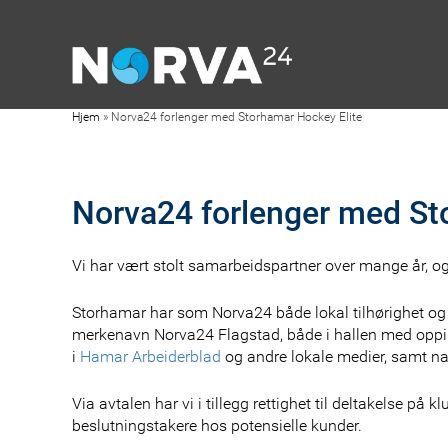
Hjem
»
Norva24 forlenger med Storhamar Hockey Elite
Norva24 forlenger med St
Vi har vært stolt samarbeidspartner over mange år, 
Storhamar har som Norva24 både lokal tilhørighet og na
merkenavn Norva24 Flagstad, både i hallen med oppim
i
Hamar Arbeiderblad
og andre lokale medier, samt n
Via avtalen har vi i tillegg rettighet til deltakelse på
beslutningstakere hos potensielle kunder.