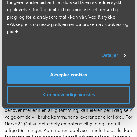
områder hvor det tidligere har vært private avløpsanlegg.
fungere, andre bidrar til at du skal få en skreddersydd
Alle private avløpsanlegg som ikke overholder et rensekrav
opplevelse, for å gi innhold og annonser et personlig
på minst 90 prosent reduksjon av fosfor og organisk
preg, og for å analysere trafikken vår. Ved å trykke
stoff må på sikt oppgraderes.
«Aksepter cookies» godkjenner du bruken av cookies og
Vassdragene i Lillestrøm kommune er definert som
pixels.
følsomme for forurensning. Private avløpsanlegg bidrar til
dårlig vannkvalitet i elver, bekker og vassdrag. Selv om det
har vært stor teknologisk utvikling på avløpsområdet de
Detaljer
siste årene, er mange av avløpsanleggene i kommunen
etablert på et tidspunkt som gjør at mange anlegg ikke
klarer å overholde dagens krav til rensing.
Aksepter cookies
Tvungen slamtømming
I dag er det tvungen slamtømming i Lillestrøm kommune.
Kun nødvendige cookies
Alle anlegg må tømmes én gang årlig gjennom
kommunens slamtømmeordning. For de anleggene som
behøver mer enn en årlig tømming, kan eieren per i dag selv
velge om de vil bruke kommunens leverandør eller ikke.. For
Norva24 Øst vil dette bety en potensiell økning i antall
årlige tømminger. Kommunen opplyser imidlertid at det kan