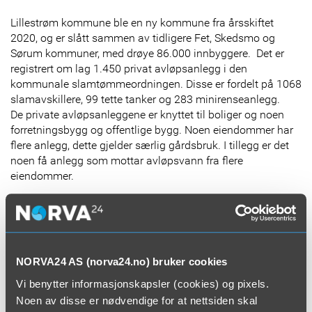
Lillestrøm kommune ble en ny kommune fra årsskiftet
2020, og er slått sammen av tidligere Fet, Skedsmo og
Sørum kommuner, med drøye 86.000 innbyggere. Det er
registrert om lag 1.450 privat avløpsanlegg i den
kommunale slamtømmeordningen. Disse er fordelt på 1068
slamavskillere, 99 tette tanker og 283 minirenseanlegg.
De private avløpsanleggene er knyttet til boliger og noen
forretningsbygg og offentlige bygg. Noen eiendommer har
flere anlegg, dette gjelder særlig gårdsbruk. I tillegg er det
noen få anlegg som mottar avløpsvann fra flere
eiendommer.
5000 kubikk i året
Det er estimert at det kan tømmes opp mot 5000 kubikk
med slam i året. Anleggene er spredt over hele kommunen,
men ligger i hovedsak utenfor de største tettstedene. Flest
NORVA24 AS (norva24.no) bruker cookies
anlegg ligger i tidligere Fet og Sørum kommuner. I Skedsmo
Vi benytter informasjonskapsler (cookies) og pixels.
og Fet kommuner har det vært arbeidet med utbygging av
kommunal avløpsledning og tilknytninger i utvalgte
Noen av disse er nødvendige for at nettsiden skal