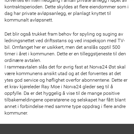
forventes en liten nedgang i antall private anlegg i løpet av
kontraktsperioden. Dette skyldes at flere eiendommer som i
dag har private avløpsanlegg, er planlagt knyttet til
kommunalt avløpsnett.
Det blir også trukket fram behov for spyling og suging av
ledningsnettet ved driftsstans og ved inspeksjon med TV-
bil. Omfanget her er usikkert, men det anslås opptil 500
timer i året i kommunen. Dette er en tilleggstjeneste til den
ordinære avtalen.
I rammeavtalen slås det for øvrig fast at Norva24 Øst skal
være kommunens ansikt utad og at det forventes at det
ytes god service og høflighet overfor abonnentene. Dette er
et krav kjøreleder Ray Moe i Norva24 gleder seg til å
oppfylle. Da er det hyggelig å vise til de mange positive
tilbakemeldingene operatørene og selskapet har fått blant
annet i forbindelse med samme type oppdrag i flere andre
kommuner.