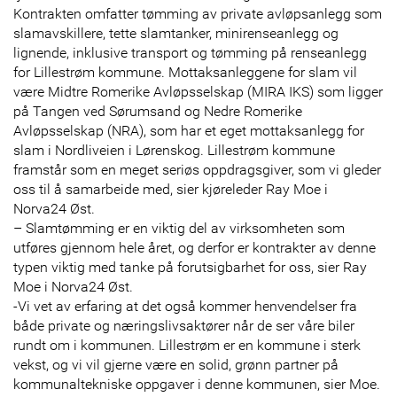
Kontrakten omfatter tømming av private avløpsanlegg som
slamavskillere, tette slamtanker, minirenseanlegg og
lignende, inklusive transport og tømming på renseanlegg
for Lillestrøm kommune. Mottaksanleggene for slam vil
være Midtre Romerike Avløpsselskap (MIRA IKS) som ligger
på Tangen ved Sørumsand og Nedre Romerike
Avløpsselskap (NRA), som har et eget mottaksanlegg for
slam i Nordliveien i Lørenskog. Lillestrøm kommune
framstår som en meget seriøs oppdragsgiver, som vi gleder
oss til å samarbeide med, sier kjøreleder Ray Moe i
Norva24 Øst.
– Slamtømming er en viktig del av virksomheten som
utføres gjennom hele året, og derfor er kontrakter av denne
typen viktig med tanke på forutsigbarhet for oss, sier Ray
Moe i Norva24 Øst.
-Vi vet av erfaring at det også kommer henvendelser fra
både private og næringslivsaktører når de ser våre biler
rundt om i kommunen. Lillestrøm er en kommune i sterk
vekst, og vi vil gjerne være en solid, grønn partner på
kommunaltekniske oppgaver i denne kommunen, sier Moe.