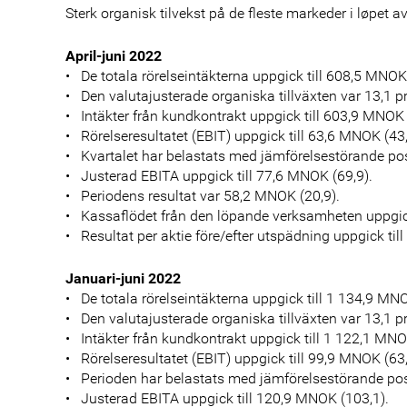
Sterk organisk tilvekst på de fleste markeder i løpet a
April-juni 2022
• De totala rörelseintäkterna uppgick till 608,5 MNOK
• Den valutajusterade organiska tillväxten var 13,1 p
• Intäkter från kundkontrakt uppgick till 603,9 MNOK
• Rörelseresultatet (EBIT) uppgick till 63,6 MNOK (43,
• Kvartalet har belastats med jämförelsestörande pos
• Justerad EBITA uppgick till 77,6 MNOK (69,9).
• Periodens resultat var 58,2 MNOK (20,9).
• Kassaflödet från den löpande verksamheten uppgick
• Resultat per aktie före/efter utspädning uppgick till
Januari-juni 2022
• De totala rörelseintäkterna uppgick till 1 134,9 MN
• Den valutajusterade organiska tillväxten var 13,1 p
• Intäkter från kundkontrakt uppgick till 1 122,1 MNO
• Rörelseresultatet (EBIT) uppgick till 99,9 MNOK (63,
• Perioden har belastats med jämförelsestörande pos
• Justerad EBITA uppgick till 120,9 MNOK (103,1).