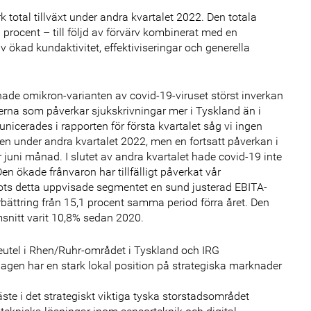
k total tillväxt under andra kvartalet 2022. Den totala
8 procent – till följd av förvärv kombinerat med en
av ökad kundaktivitet, effektiviseringar och generella
 hade omikron-varianten av covid-19-viruset störst inverkan
erna som påverkar sjukskrivningar mer i Tyskland än i
icerades i rapporten för första kvartalet såg vi ingen
en under andra kvartalet 2022, men en fortsatt påverkan i
juni månad. I slutet av andra kvartalet hade covid-19 inte
n ökade frånvaron har tillfälligt påverkat vår
Trots detta uppvisade segmentet en sund justerad EBITA-
rbättring från 15,1 procent samma period förra året. Den
msnitt varit 10,8% sedan 2020.
beutel i Rhen/Ruhr-området i Tyskland och IRG
lagen har en stark lokal position på strategiska marknader
e i det strategiskt viktiga tyska storstadsområdet