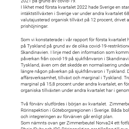
2021 på grund av covid-19.
I likhet med första kvartalet 2022 hade Sverige en star
intäktstillväxten i Sverige var under andra kvartalet 6
valutajusterad organisk tillväxt på 12 procent, drivet 
prishöjningar.
Som vi konstaterade i vår rapport för första kvartalet
på Tyskland på grund av de olika covid-19-restriktion
Skandinavien. I linje med den information som kommun
påverkan från covid-19 på sjukfrånvaron i Skandinavi
Tyskland, även om det skedde en normalisering under 
längre någon påverkan på sjukfrånvaron i Tyskland. De
affärsverksamhet, tillväxt och marginal i Tyskland. 
marginal på 15,8 procent under andra kvartalet, en fö
organiska tillväxten under andra kvartalet har i geno
Två förvärv slutfördes i början av kvartalet. Zimmer
Rörinspektion i Göteborgsregionen i Sverige. Båda bo
och integreringen av förvärven går enligt plan.
Som nämnts ovan ger Zimmerbeutel Norva24 ett fotfäst