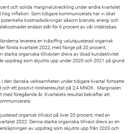
ocent och solida marginalutveckling under andra kvartalet
ed hög inflation. Som tidigare kommunicerats har vi ökat
 potentiella kostnadsökningar såsom bränsle, energi och
nslekostnader endast står för 6 procent av vår intäktsbas.
länderna leverera en tvåsiffrig valutajusterad organisk
nder första kvartalet 2022, med Norge på 20 procent,
 starka organiska tillväxten drevs av ökad kundaktivitet
 de uppdrag som skjutits upp under 2020 och 2021 på grund
a i den danska verksamheten under tidigare kvartal fortsatte
t och ett positivt rörelseresultat på 2,4 MNOK. Marginalen
med föregående år. Kvartalets resultat bekräftar att
 kommunicerats.
justerad organisk tillväxt på över 20 procent, med en
artalet 2022. Denna starka organiska tillväxt drevs av en
eftersläpningen av uppdrag som skjutits upp från 2020 och