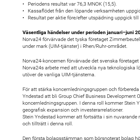
• Periodens resultat var 76,3 MNOK (15,5).
• Kassaflödet från den löpande verksamheten uppgick
• Resultat per aktie före/efter utspädning uppgick til
Väsentliga händelser under perioden januari–juni 2
Norva24 förvärvade det tyska företaget Zimmerbeutel,
under mark (UIM-tjänster) i Rhen/Ruhr-området.
Norva24-koncernen förvärvade det svenska företaget IR
Norva24s arbete med att utveckla nya teknologiska l
utöver de vanliga UIM-tjänsterna.
För att stärka koncernledningsgruppen och förbereda
Yndestad att bli Group Chief Business Development Offi
koncernledningsgruppen. I denna roll kommer Stein Y
geografisk expansion och investerarrelationer.
Stein Yndestad kommer att fortsätta i sin nuvarande r
och tillträtt i denna roll.
Den första bolagsstämman som börsnoterat bolag höll