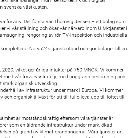
 tekniska lösningar inom sensorteknik och digital
en svenska västkusten.
tiva förvärv. Det första var Thornvig Jensen – ett bolag som
ker vi vår ställning och ökar vår närvaro inom UIM-tjänster i
amsugning, rengöring av rör, TV-inspektion och industriella
 kompletterar Norva24s tjänsteutbud och gör bolaget till en
let 2020, vilket ger årliga intäkter på 750 MNOK. Vi kommer
ghet med vår förvärvsstrategi, med noggrann bedömning och
tt stark organisk utveckling.
 underhåll av infrastruktur under mark i Europa. Vi kommer
h organisk tillväxt för att till fullo leva upp till löftet till
samhet är motståndskraftig eftersom våra tjänster är
torer som en åldrande infrastruktur under mark, ökad
elser på grund av klimatförändringarna. Våra tjänster är