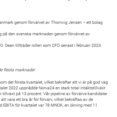
Danmark genom förvärvet av Thornvig Jensen – ett bolag
ring på den svenska marknaden genom förvärvet av
 Dean tillträder rollen som CFO senast i februari 2023.
 de flesta marknader
som det första kvartalet, vilket bekräftar att vi är på god väg
rtalet 2022 uppnådde Norva24 en stark total intäktstillväxt
 tillväxt på 13 procent. Vår pipeline av förvärvs-kandidater
tt vara ett bra år för förvärv, vilket bekräftas av de
d EBITA för kvartalet var 78 MNOK, en ökning med 11