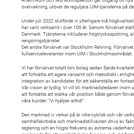
Rhein/Ruhr och IRG Rörinspektion ger tillgång till nya
övervakning, utöver de reguljära UIM-tjänsterna på d
Under juli 2022 slutförde vi ytterligare två högkvalita
har varit verksamt i över 100 år. Genom förvärvet stär
Danmark. Tjänsterna inkluderar högtrycksspolning, sl
rengöringstjänster.
Det andra förvärvet var Stockholm Relining. Förvärvet
fullserviceleverantör inom UIM i Stockholmsområdet.
Vi har förvärvat totalt tolv bolag sedan fjärde kvarta
att fortsätta att agera varsamt och metodiskt i enli
integration av kandidater, för att säkerställa en fortsa
Vår vision är tydlig: Vi vill bli marknadsledaren inom
att fortsätta att stärka vår position både genom förvärv oc
våra kunder: ”Vi hjälper alltid!”.
Den marknad vi verkar på är icke-cyklisk och vår verk
samhällskritiska och marknadstillväxten drivs av fak
reglering och en högre frekvens av extrema väderhänd