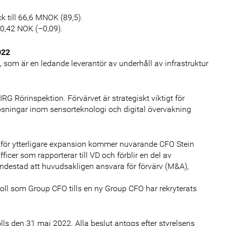
 till 66,6 MNOK (89,5).
l 0,42 NOK (–0,09).
022
 som är en ledande leverantör av underhåll av infrastruktur
G Rörinspektion. Förvärvet är strategiskt viktigt för
ösningar inom sensorteknologi och digital övervakning
 för ytterligare expansion kommer nuvarande CFO Stein
cer som rapporterar till VD och förblir en del av
ndestad att huvudsakligen ansvara för förvärv (M&A),
oll som Group CFO tills en ny Group CFO har rekryterats
s den 31 maj 2022. Alla beslut antogs efter styrelsens