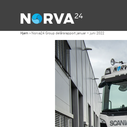
Hjem
»
Norva24 Group delårsrapport januar – juni 2022