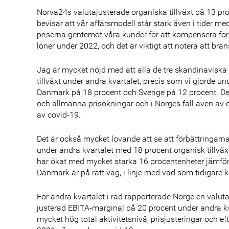
Norva24s valutajusterade organiska tillväxt på 13 pr
bevisar att vår affärsmodell står stark även i tider m
priserna gentemot våra kunder för att kompensera för
löner under 2022, och det är viktigt att notera att brä
Jag är mycket nöjd med att alla de tre skandinaviska 
tillväxt under andra kvartalet, precis som vi gjorde u
Danmark på 18 procent och Sverige på 12 procent. Den
och allmänna prisökningar och i Norges fall även av
av covid-19.
Det är också mycket lovande att se att förbättringarn
under andra kvartalet med 18 procent organisk tillväx
har ökat med mycket starka 16 procentenheter jämfört 
Danmark är på rätt väg, i linje med vad som tidigare
För andra kvartalet i rad rapporterade Norge en valuta
justerad EBITA-marginal på 20 procent under andra kv
mycket hög total aktivitetsnivå, prisjusteringar och 