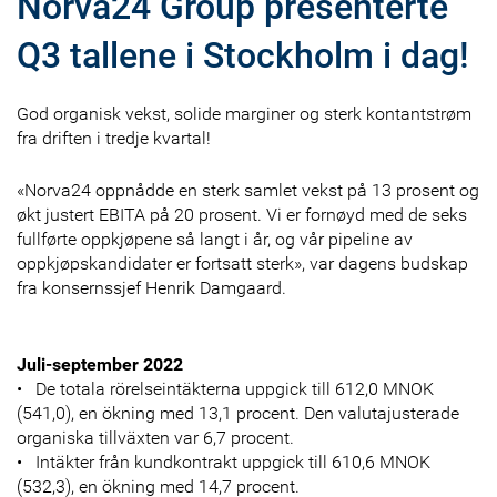
Norva24 Group presenterte
Q3 tallene i Stockholm i dag!
God organisk vekst, solide marginer og sterk kontantstrøm
fra driften i tredje kvartal!
«Norva24 oppnådde en sterk samlet vekst på 13 prosent og
økt justert EBITA på 20 prosent. Vi er fornøyd med de seks
fullførte oppkjøpene så langt i år, og vår pipeline av
oppkjøpskandidater er fortsatt sterk», var dagens budskap
fra konsernssjef Henrik Damgaard.
Juli-september 2022
• De totala rörelseintäkterna uppgick till 612,0 MNOK
(541,0), en ökning med 13,1 procent. Den valutajusterade
organiska tillväxten var 6,7 procent.
• Intäkter från kundkontrakt uppgick till 610,6 MNOK
(532,3), en ökning med 14,7 procent.