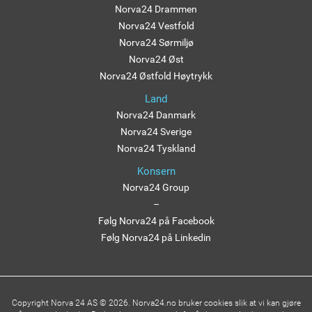
Norva24 Drammen
Norva24 Vestfold
Norva24 Sørmiljø
Norva24 Øst
Norva24 Østfold Høytrykk
Land
Norva24 Danmark
Norva24 Sverige
Norva24 Tyskland
Konsern
Norva24 Group
–
Følg Norva24 på Facebook
Følg Norva24 på Linkedin
Copyright Norva 24 AS © 2026. Norva24.no bruker cookies slik at vi kan gjøre