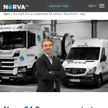
KONTAKT OSS
Hjem
»
Norva24 Group presenterte Q3 tallene i Stockholm i dag!