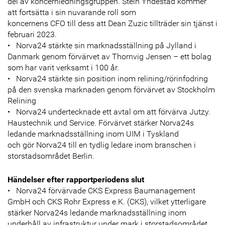
del av koncernledningsgruppen. Stein Yndestad kommer
att fortsätta i sin nuvarande roll som
koncernens CFO till dess att Dean Zuzic tillträder sin tjänst i
februari 2023.
• Norva24 stärkte sin marknadsställning på Jylland i
Danmark genom förvärvet av Thornvig Jensen – ett bolag
som har varit verksamt i 100 år.
• Norva24 stärkte sin position inom relining/rörinfodring
på den svenska marknaden genom förvärvet av Stockholm
Relining
• Norva24 undertecknade ett avtal om att förvärva Jutzy.
Haustechnik und Service. Förvärvet stärker Norva24s
ledande marknadsställning inom UIM i Tyskland
och gör Norva24 till en tydlig ledare inom branschen i
storstadsområdet Berlin.
Händelser efter rapportperiodens slut
• Norva24 förvärvade CKS Express Baumanagement
GmbH och CKS Rohr Express e.K. (CKS), vilket ytterligare
stärker Norva24s ledande marknadsställning inom
underhåll av infrastruktur under mark i storstadsområdet