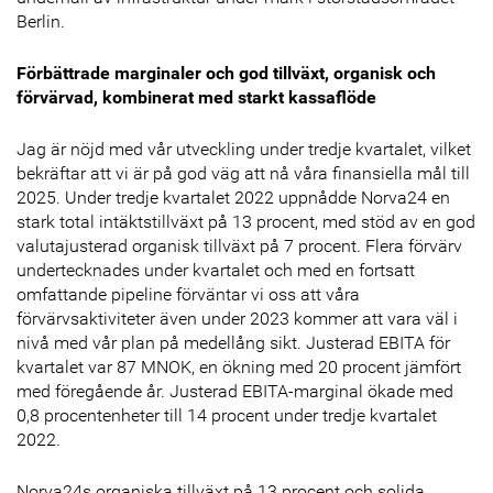
Berlin.
Förbättrade marginaler och god tillväxt, organisk och
förvärvad, kombinerat med starkt kassaflöde
Jag är nöjd med vår utveckling under tredje kvartalet, vilket
bekräftar att vi är på god väg att nå våra finansiella mål till
2025. Under tredje kvartalet 2022 uppnådde Norva24 en
stark total intäktstillväxt på 13 procent, med stöd av en god
valutajusterad organisk tillväxt på 7 procent. Flera förvärv
undertecknades under kvartalet och med en fortsatt
omfattande pipeline förväntar vi oss att våra
förvärvsaktiviteter även under 2023 kommer att vara väl i
nivå med vår plan på medellång sikt. Justerad EBITA för
kvartalet var 87 MNOK, en ökning med 20 procent jämfört
med föregående år. Justerad EBITA-marginal ökade med
0,8 procentenheter till 14 procent under tredje kvartalet
2022.
Norva24s organiska tillväxt på 13 procent och solida