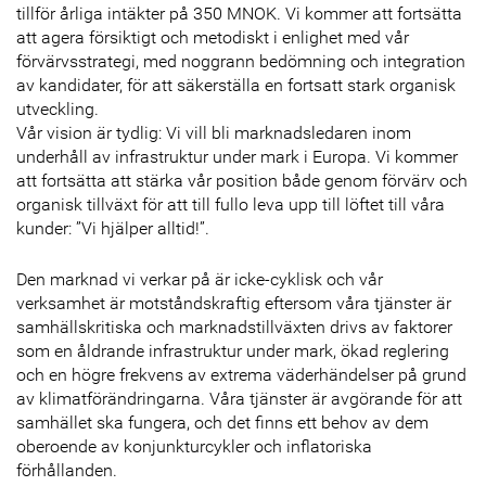
tillför årliga intäkter på 350 MNOK. Vi kommer att fortsätta
att agera försiktigt och metodiskt i enlighet med vår
förvärvsstrategi, med noggrann bedömning och integration
av kandidater, för att säkerställa en fortsatt stark organisk
utveckling.
Vår vision är tydlig: Vi vill bli marknadsledaren inom
underhåll av infrastruktur under mark i Europa. Vi kommer
att fortsätta att stärka vår position både genom förvärv och
organisk tillväxt för att till fullo leva upp till löftet till våra
kunder: ”Vi hjälper alltid!”.
Den marknad vi verkar på är icke-cyklisk och vår
verksamhet är motståndskraftig eftersom våra tjänster är
samhällskritiska och marknadstillväxten drivs av faktorer
som en åldrande infrastruktur under mark, ökad reglering
och en högre frekvens av extrema väderhändelser på grund
av klimatförändringarna. Våra tjänster är avgörande för att
samhället ska fungera, och det finns ett behov av dem
oberoende av konjunkturcykler och inflatoriska
förhållanden.