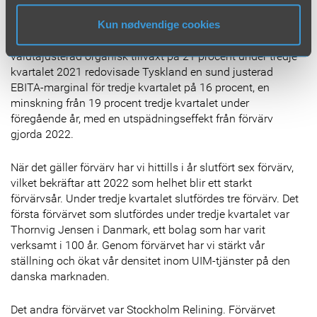
återigen bekräftar att Danmark är på rätt spår.
Kun nødvendige cookies
Även om tillväxten var lägre till följd av en mycket stark
valutajusterad organisk tillväxt på 21 procent under tredje
kvartalet 2021 redovisade Tyskland en sund justerad
EBITA-marginal för tredje kvartalet på 16 procent, en
minskning från 19 procent tredje kvartalet under
föregående år, med en utspädningseffekt från förvärv
gjorda 2022.
När det gäller förvärv har vi hittills i år slutfört sex förvärv,
vilket bekräftar att 2022 som helhet blir ett starkt
förvärvsår. Under tredje kvartalet slutfördes tre förvärv. Det
första förvärvet som slutfördes under tredje kvartalet var
Thornvig Jensen i Danmark, ett bolag som har varit
verksamt i 100 år. Genom förvärvet har vi stärkt vår
ställning och ökat vår densitet inom UIM-tjänster på den
danska marknaden.
Det andra förvärvet var Stockholm Relining. Förvärvet