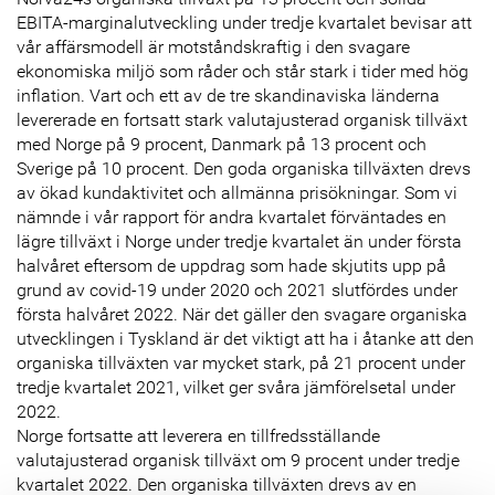
EBITA-marginalutveckling under tredje kvartalet bevisar att
vår affärsmodell är motståndskraftig i den svagare
ekonomiska miljö som råder och står stark i tider med hög
inflation. Vart och ett av de tre skandinaviska länderna
levererade en fortsatt stark valutajusterad organisk tillväxt
med Norge på 9 procent, Danmark på 13 procent och
Sverige på 10 procent. Den goda organiska tillväxten drevs
av ökad kundaktivitet och allmänna prisökningar. Som vi
nämnde i vår rapport för andra kvartalet förväntades en
lägre tillväxt i Norge under tredje kvartalet än under första
halvåret eftersom de uppdrag som hade skjutits upp på
grund av covid-19 under 2020 och 2021 slutfördes under
första halvåret 2022. När det gäller den svagare organiska
utvecklingen i Tyskland är det viktigt att ha i åtanke att den
organiska tillväxten var mycket stark, på 21 procent under
tredje kvartalet 2021, vilket ger svåra jämförelsetal under
2022.
Norge fortsatte att leverera en tillfredsställande
valutajusterad organisk tillväxt om 9 procent under tredje
kvartalet 2022. Den organiska tillväxten drevs av en