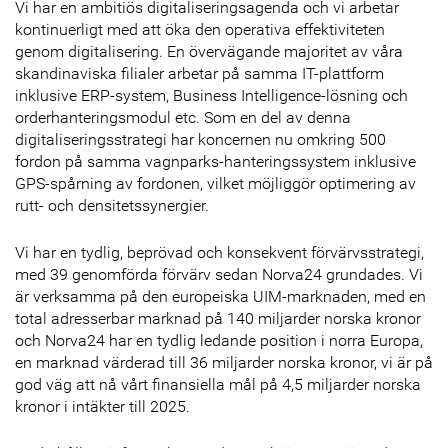
Vi har en ambitiös digitaliseringsagenda och vi arbetar
kontinuerligt med att öka den operativa effektiviteten
genom digitalisering. En övervägande majoritet av våra
skandinaviska filialer arbetar på samma IT-plattform
inklusive ERP-system, Business Intelligence-lösning och
orderhanteringsmodul etc. Som en del av denna
digitaliseringsstrategi har koncernen nu omkring 500
fordon på samma vagnparks-hanteringssystem inklusive
GPS-spårning av fordonen, vilket möjliggör optimering av
rutt- och densitetssynergier.
Vi har en tydlig, beprövad och konsekvent förvärvsstrategi,
med 39 genomförda förvärv sedan Norva24 grundades. Vi
är verksamma på den europeiska UIM-marknaden, med en
total adresserbar marknad på 140 miljarder norska kronor
och Norva24 har en tydlig ledande position i norra Europa,
en marknad värderad till 36 miljarder norska kronor, vi är på
god väg att nå vårt finansiella mål på 4,5 miljarder norska
kronor i intäkter till 2025.