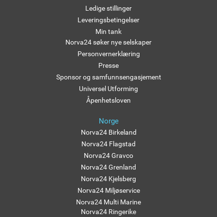
Ledige stillinger
Leveringsbetingelser
Min tank
Norva24 søker nye selskaper
Personvernerklæring
Presse
Sponsor og samfunnsengasjement
Universel Utforming
Åpenhetsloven
Norge
Norva24 Birkeland
Norva24 Flagstad
Norva24 Gravco
Norva24 Grenland
Norva24 Kjelsberg
Norva24 Miljøservice
Norva24 Multi Marine
Norva24 Ringerike