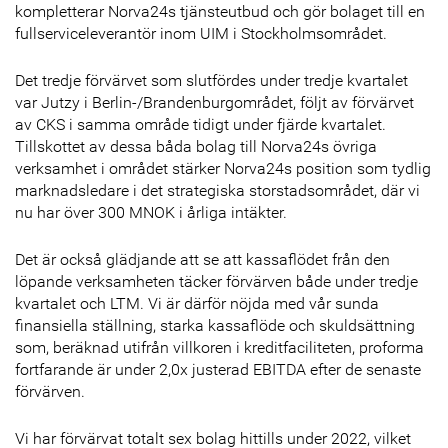
kompletterar Norva24s tjänsteutbud och gör bolaget till en
fullserviceleverantör inom UIM i Stockholmsområdet.
Det tredje förvärvet som slutfördes under tredje kvartalet
var Jutzy i Berlin-/Brandenburgområdet, följt av förvärvet
av CKS i samma område tidigt under fjärde kvartalet.
Tillskottet av dessa båda bolag till Norva24s övriga
verksamhet i området stärker Norva24s position som tydlig
marknadsledare i det strategiska storstadsområdet, där vi
nu har över 300 MNOK i årliga intäkter.
Det är också glädjande att se att kassaflödet från den
löpande verksamheten täcker förvärven både under tredje
kvartalet och LTM. Vi är därför nöjda med vår sunda
finansiella ställning, starka kassaflöde och skuldsättning
som, beräknad utifrån villkoren i kreditfaciliteten, proforma
fortfarande är under 2,0x justerad EBITDA efter de senaste
förvärven.
Vi har förvärvat totalt sex bolag hittills under 2022, vilket