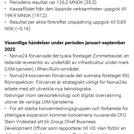
• Periodens resultat var 126,2 MNOK (35,3).
• Kassaflödet från den löpande verksamheten uppgick till
199,9 MNOK (197,2).
• Resultat per aktie före/efter utspädning uppgick till 0,69
NOK (–0,16).
Väsentliga händelser under perioden januari-september
2022
• Norva24 förvärvade det tyska företaget Zimmerbeutel, en
ledande leverantör av underhåll av infrastruktur under mark
(UIM-tjänster) i Rhen/Ruhr-området.
• Norva24-koncernen förvärvade det svenska företaget IRG
Rörinspektion. Förvärvet är strategiskt viktigt för Norva24s
arbete med att utveckla nya teknologiska
lösningar inom sensorteknologi och digital övervakning
utöver de vanliga UIM-tjänsterna.
• För att stärka koncernledningsgruppen och förbereda för
ytterligare expansion kommer koncernens nuvarande CFO
Stein Yndestad att bli Group Chief Business
Development Officer som rapporterar till VD. Han förblir en