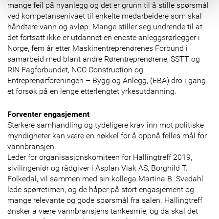
mange feil på nyanlegg og det er grunn til å stille spørsmål
ved kompetansenivået til enkelte medarbeidere som skal
håndtere vann og avløp. Mange stiller seg undrende til at
det fortsatt ikke er utdannet en eneste anleggsrørlegger i
Norge, fem år etter Maskinentreprenørenes Forbund i
samarbeid med blant andre Rørentreprenørene, SSTT og
RIN Fagforbundet, NCC Construction og
Entreprenørforeningen – Bygg og Anlegg, (EBA) dro i gang
et forsøk på en lenge etterlengtet yrkesutdanning.
Forventer engasjement
Sterkere samhandling og tydeligere krav inn mot politiske
myndigheter kan være en nøkkel for å oppnå felles mål for
vannbransjen.
Leder for organisasjonskomiteen for Hallingtreff 2019,
sivilingeniør og rådgiver i Asplan Viak AS, Borghild T.
Folkedal, vil sammen med sin kollega Martina B. Svedahl
lede spørretimen, og de håper på stort engasjement og
mange relevante og gode spørsmål fra salen. Hallingtreff
ønsker å være vannbransjens tankesmie, og da skal det