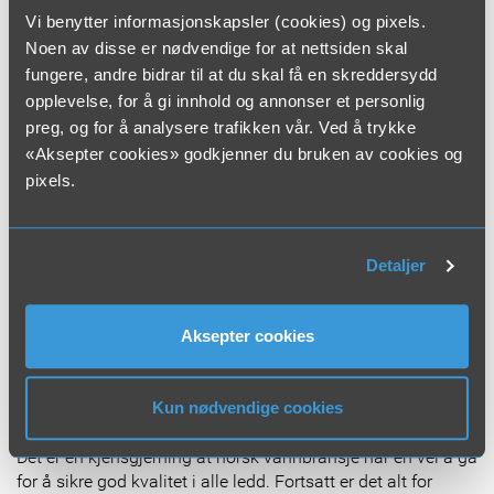
nemlig
Vi benytter informasjonskapsler (cookies) og pixels.
1.Politisk agenda
Noen av disse er nødvendige for at nettsiden skal
2.Utdanning og kompetanse
fungere, andre bidrar til at du skal få en skreddersydd
3.Kvalitet og yrkesstolthet
opplevelse, for å gi innhold og annonser et personlig
preg, og for å analysere trafikken vår. Ved å trykke
«Sammen er vi sterke»
«Aksepter cookies» godkjenner du bruken av cookies og
Etter at administrerende direktør i Maskinentreprenørenes
pixels.
Forbund, Julie Brodtkorb, har åpnet konferansedelen på
Hallingtreffet med sitt foredrag «Sammen er vi sterke»
tirsdag morgen vil direktør Toril Hofshagen i Norsk Vann og
administrerende direktør Liv Kari Skudal Hansteen i
Detaljer
Rådgivende Ingeniørers Forening få hver sin 10-minutter til
generell innledning av spørretimen. Her skal de to få
mulighetene til å svare på hvordan deres organisasjoner
Aksepter cookies
kan bidra til å sikre kvaliteten i vannbransjen. «Kvalitet i
praksis» er hovedtemaet under Hallingtreffet denne gang.
Kun nødvendige cookies
For mange feil
Det er en kjensgjerning at norsk vannbransje har en vei å gå
for å sikre god kvalitet i alle ledd. Fortsatt er det alt for