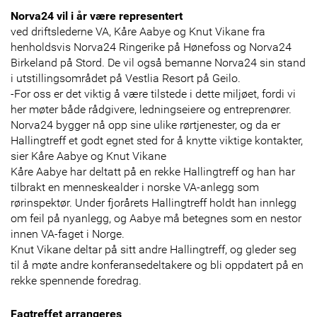
Norva24 vil i år være representert
ved driftslederne VA, Kåre Aabye og Knut Vikane fra
henholdsvis Norva24 Ringerike på Hønefoss og Norva24
Birkeland på Stord. De vil også bemanne Norva24 sin stand
i utstillingsområdet på Vestlia Resort på Geilo.
-For oss er det viktig å være tilstede i dette miljøet, fordi vi
her møter både rådgivere, ledningseiere og entreprenører.
Norva24 bygger nå opp sine ulike rørtjenester, og da er
Hallingtreff et godt egnet sted for å knytte viktige kontakter,
sier Kåre Aabye og Knut Vikane
Kåre Aabye har deltatt på en rekke Hallingtreff og han har
tilbrakt en menneskealder i norske VA-anlegg som
rørinspektør. Under fjorårets Hallingtreff holdt han innlegg
om feil på nyanlegg, og Aabye må betegnes som en nestor
innen VA-faget i Norge.
Knut Vikane deltar på sitt andre Hallingtreff, og gleder seg
til å møte andre konferansedeltakere og bli oppdatert på en
rekke spennende foredrag.
Fagtreffet arrangeres