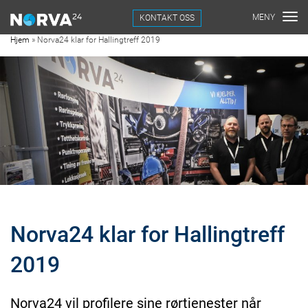
KONTAKT OSS
Hjem
»
Norva24 klar for Hallingtreff 2019
Norva24 klar for Hallingtreff
2019
Norva24 vil profilere sine rørtjenester når