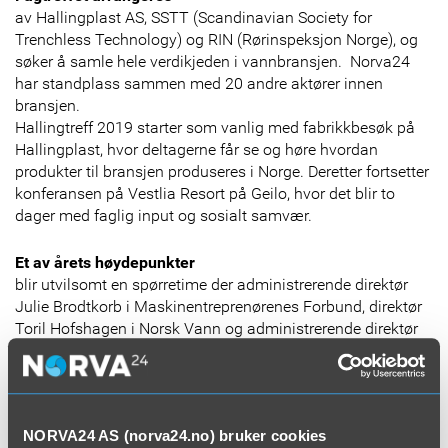
av Hallingplast AS, SSTT (Scandinavian Society for
Trenchless Technology) og RIN (Rørinspeksjon Norge), og
søker å samle hele verdikjeden i vannbransjen. Norva24
har standplass sammen med 20 andre aktører innen
bransjen.
Hallingtreff 2019 starter som vanlig med fabrikkbesøk på
Hallingplast, hvor deltagerne får se og høre hvordan
produkter til bransjen produseres i Norge. Deretter fortsetter
konferansen på Vestlia Resort på Geilo, hvor det blir to
dager med faglig input og sosialt samvær.
Et av årets høydepunkter
blir utvilsomt en spørretime der administrerende direktør
Julie Brodtkorb i Maskinentreprenørenes Forbund, direktør
Toril Hofshagen i Norsk Vann og administrerende direktør
Liv Kari Skudal Hansteen i Rådgivende Ingeniørers Forening
skal svare etter beste evne innenfor tre hovedkategorier
som berører norsk vannbransje.
De tre stiller på samme scene i Vestliahallen på Geilo og
NORVA24 AS (norva24.no) bruker cookies
har fått i oppgave å forberede seg på tre hovedtemaer,