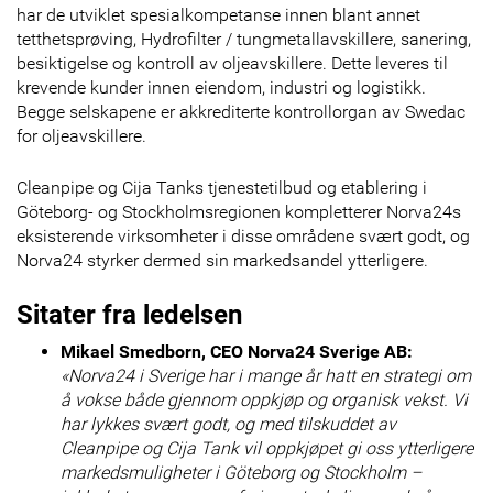
har de utviklet spesialkompetanse innen blant annet
tetthetsprøving, Hydrofilter / tungmetallavskillere, sanering,
besiktigelse og kontroll av oljeavskillere. Dette leveres til
krevende kunder innen eiendom, industri og logistikk.
Begge selskapene er akkrediterte kontrollorgan av Swedac
for oljeavskillere.
Cleanpipe og Cija Tanks tjenestetilbud og etablering i
Göteborg- og Stockholmsregionen kompletterer Norva24s
eksisterende virksomheter i disse områdene svært godt, og
Norva24 styrker dermed sin markedsandel ytterligere.
Sitater fra ledelsen
Mikael Smedborn, CEO Norva24 Sverige AB:
«Norva24 i Sverige har i mange år hatt en strategi om
å vokse både gjennom oppkjøp og organisk vekst. Vi
har lykkes svært godt, og med tilskuddet av
Cleanpipe og Cija Tank vil oppkjøpet gi oss ytterligere
markedsmuligheter i Göteborg og Stockholm –