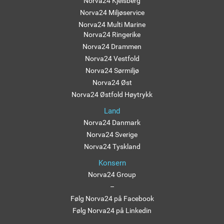
Norva24 Kjelsberg
Norva24 Miljøservice
Norva24 Multi Marine
Norva24 Ringerike
Norva24 Drammen
Norva24 Vestfold
Norva24 Sørmiljø
Norva24 Øst
Norva24 Østfold Høytrykk
Land
Norva24 Danmark
Norva24 Sverige
Norva24 Tyskland
Konsern
Norva24 Group
–
Følg Norva24 på Facebook
Følg Norva24 på Linkedin