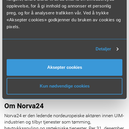
Mikael Smedborn, CEO Norva24 Sverige AB
opplevelse, for å gi innhold og annonser et personlig
(avslutningsvis):
«Vi er svært glade for oppkjøpet av
preg, og for å analysere trafikken vår. Ved å trykke
Cleanpipe og Cija Tank. Med Anita Lundberg som
«Aksepter cookies» godkjenner du bruken av cookies og
CEO for Cleanpipe og Marcus Wendel som CEO for
pixels.
Cija Tank, sammen med deres dyktige medarbeidere,
kan vi bygge videre på selskapenes erfaring og sterke
markedsposisjon.»
Detaljer
Ytterligere informasjon
Mikael Smedborn, CEO Norva24 Sverige AB Telefon: +46
Aksepter cookies
72-573 21 40
Oppkjøpet er betinget av godkjenning fra Inspektionen för
Kun nødvendige cookies
strategiska produkter (ISP).
Om Norva24
Norva24 er den ledende nordeuropeiske aktøren innen UIM-
industrien og tilbyr tjenester som tømming,
høytrykksspyling og rørtekniske tjenester. Per 31. desember