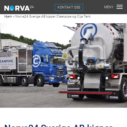
KONTAKT OSS
Hjem
»
Norva24 Sverige AB kjøper Cleanpipe og Cija Tank