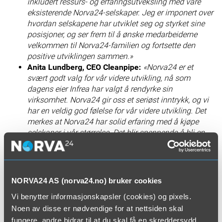
inkludert ressurs- og erfaringsutveksling med våre
eksisterende Norva24-selskaper. Jeg er imponert over
hvordan selskapene har utviklet seg og styrket sine
posisjoner, og ser frem til å ønske medarbeiderne
velkommen til Norva24-familien og fortsette den
positive utviklingen sammen.»
Anita Lundberg, CEO Cleanpipe:
«Norva24 er et
svært godt valg for vår videre utvikling, nå som
dagens eier Infrea har valgt å rendyrke sin
virksomhet. Norva24 gir oss et seriøst inntrykk, og vi
har en veldig god følelse for vår videre utvikling. Det
merkes at Norva24 har solid erfaring med å kjøpe
selskaper i vår størrelse. Det blir spennende å bli en
del av Norva24-familien.»
Marcus Wendel, CEO Cija Tank:
«For Cija Tank kan vi
ikke se et bedre miljø for vår videre utvikling enn
sammen med Norva24 i Stockholm. Norva24 har
NORVA24 AS (norva24.no) bruker cookies
lenge vært sterke og vellykkede i vårt nærområde, og
Vi benytter informasjonskapsler (cookies) og pixels.
vi ser frem til å sammen med våre nye kolleger i
Stockholm kunne betjene kundene våre på best mulig
Noen av disse er nødvendige for at nettsiden skal
måte.»
fungere, andre bidrar til at du skal få en skreddersydd