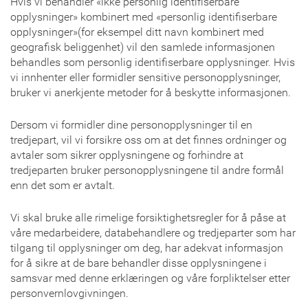
Verifiably, the innovation of new advances has been to a
Hvis vi behandler «ikke personlig identifiserbare
great extent propelled by a craving to broaden or defeat
opplysninger» kombinert med «personlig identifiserbare
inborn human impediments, particularly those
opplysninger»(for eksempel ditt navn kombinert med
characterized by physical and mental limits. The advances
geografisk beliggenhet) vil den samlede informasjonen
utilized in CALL stretch out well past specialized devices to
behandles som personlig identifiserbare opplysninger. Hvis
incorporate nonexclusive instruments and gadgets, for
vi innhenter eller formidler sensitive personopplysninger,
example, word processors for writing, online lexicons for
bruker vi anerkjente metoder for å beskytte informasjonen.
jargon work, and MP3 players for concentrated tuning in. In
a perfect world,
type essay
services are capable teaching
Dersom vi formidler dine personopplysninger til en
method guarantees that CALL materials are utilized in a
tredjepart, vil vi forsikre oss om at det finnes ordninger og
fitting, principled, and viable way. Utilizing CALL in English
avtaler som sikrer opplysningene og forhindre at
language homerooms is valuable as a rule for educators
tredjeparten bruker personopplysningene til andre formål
and students to acknowledge the class guidance (Breen,
enn det som er avtalt.
2005). So also, Goldberg (2003) showed that students are
progressively propelled when utilizing PC and online assets
Vi skal bruke alle rimelige forsiktighetsregler for å påse at
and with the explanation, they produce more excellent
våre medarbeidere, databehandlere og tredjeparter som har
writing and long expositions. Giving students criticism is
tilgang til opplysninger om deg, har adekvat informasjon
the huge part of a writing class. Strikingly, students
for å sikre at de bare behandler disse opplysningene i
anticipate having the criticism to improve their work. It
samsvar med denne erklæringen og våre forpliktelser etter
implies that «giving students task-explicit criticism brings
personvernlovgivningen.
about more amendments made to expositions»