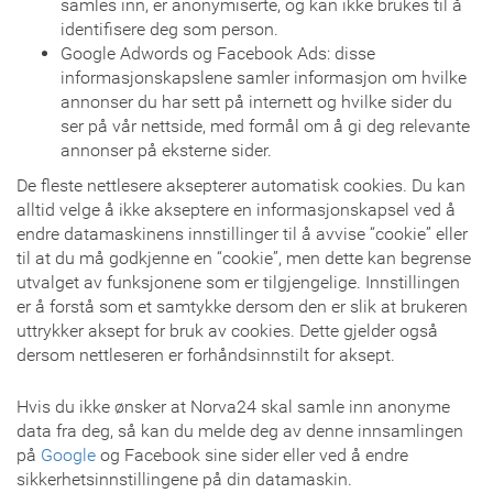
samles inn, er anonymiserte, og kan ikke brukes til å
identifisere deg som person.
Google Adwords og Facebook Ads: disse
informasjonskapslene samler informasjon om hvilke
annonser du har sett på internett og hvilke sider du
ser på vår nettside, med formål om å gi deg relevante
annonser på eksterne sider.
De fleste nettlesere aksepterer automatisk cookies. Du kan
alltid velge å ikke akseptere en informasjonskapsel ved å
endre datamaskinens innstillinger til å avvise “cookie” eller
til at du må godkjenne en “cookie”, men dette kan begrense
utvalget av funksjonene som er tilgjengelige. Innstillingen
er å forstå som et samtykke dersom den er slik at brukeren
uttrykker aksept for bruk av cookies. Dette gjelder også
dersom nettleseren er forhåndsinnstilt for aksept.
Hvis du ikke ønsker at Norva24 skal samle inn anonyme
data fra deg, så kan du melde deg av denne innsamlingen
på
Google
og Facebook sine sider eller ved å endre
sikkerhetsinnstillingene på din datamaskin.