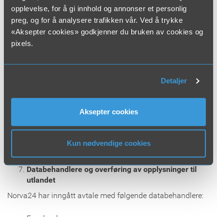
opplevelse, for å gi innhold og annonser et personlig
Norva24 har kontraktfestet at våre leverandører eller
preg, og for å analysere trafikken vår. Ved å trykke
partnere ikke kan bruke eller oppgi dine personopplysninger
«Aksepter cookies» godkjenner du bruken av cookies og
til andre formål uten tillatelse.
pixels.
Direkte markedsføring
Det er frivillig å abonnere på nyhetsbrev fra Norva24.
Nyhetsbrevene sendes ut med ulik frekvens. Du kan når
Detaljer
som helst avslutte ditt abonnement via en link i
nyhetsbrevet.
Aksepter cookies
Vi tillater ikke en tredjepart å bruke dine
personopplysninger for markedsførings- eller
Kun nødvendige cookies
kommunikasjonsformål.
Databehandlere og overføring av opplysninger til
utlandet
Norva24 har inngått avtale med følgende databehandlere: