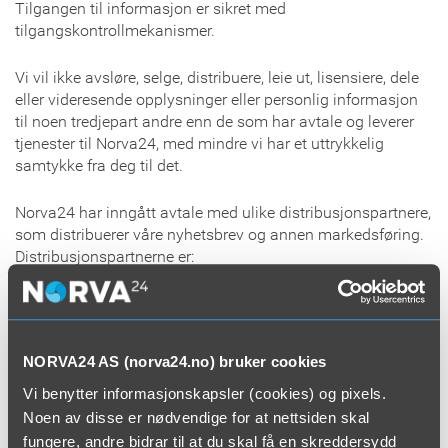
Tilgangen til informasjon er sikret med
tilgangskontrollmekanismer.
Vi vil ikke avsløre, selge, distribuere, leie ut, lisensiere, dele
eller videresende opplysninger eller personlig informasjon
til noen tredjepart andre enn de som har avtale og leverer
tjenester til Norva24, med mindre vi har et uttrykkelig
samtykke fra deg til det.
Norva24 har inngått avtale med ulike distribusjonspartnere,
som distribuerer våre nyhetsbrev og annen markedsføring.
Distribusjonspartnerne er:
Google
Facebook
Vi vil ikke dele personopplysninger med våre
NORVA24 AS (norva24.no) bruker cookies
distribusjonspartnere i større utstrekning det som er
Vi benytter informasjonskapsler (cookies) og pixels.
nødvendig for å fullføre formålet, for eksempel utsending av
Noen av disse er nødvendige for at nettsiden skal
nyhetsbrev.
fungere, andre bidrar til at du skal få en skreddersydd