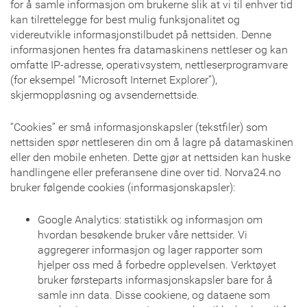
for å samle informasjon om brukerne slik at vi til enhver tid
kan tilrettelegge for best mulig funksjonalitet og
videreutvikle informasjonstilbudet på nettsiden. Denne
informasjonen hentes fra datamaskinens nettleser og kan
omfatte IP-adresse, operativsystem, nettleserprogramvare
(for eksempel ”Microsoft Internet Explorer”),
skjermoppløsning og avsendernettside.
“Cookies” er små informasjonskapsler (tekstfiler) som
nettsiden spør nettleseren din om å lagre på datamaskinen
eller den mobile enheten. Dette gjør at nettsiden kan huske
handlingene eller preferansene dine over tid. Norva24.no
bruker følgende cookies (informasjonskapsler):
Google Analytics: statistikk og informasjon om
hvordan besøkende bruker våre nettsider. Vi
aggregerer informasjon og lager rapporter som
hjelper oss med å forbedre opplevelsen. Verktøyet
bruker førsteparts informasjonskapsler bare for å
samle inn data. Disse cookiene, og dataene som