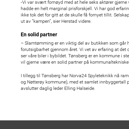
-Vi var svært fornøyd med at hele seks aktører gjerne 
hadde en helt marginal prisforskjell. Vi har god erfar
ikke tok det for gitt at de skulle få fornyet tillit. S
ut av “kampen”, sier Herstad videre.
En solid partner
– Slamtømming er en viktig del av butikken som går he
forutsigbarhet gjennom året. Vi vet av erfaring at de
ser våre biler i bybildet. Tønsberg er en kommune i st
vil gjerne være en solid partner på kommunalteknisk
I tillegg til Tønsberg har Norva24 Spyleteknikk nå r
og Nøtterøy kommune), med et samlet innbyggertall på c
avslutter daglig leder Elling Halseide.