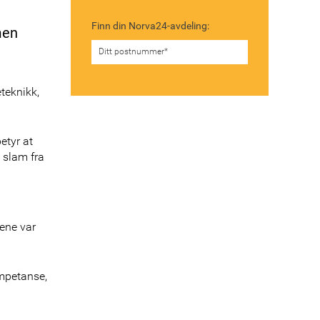
Finn din Norva24-avdeling:
men
teknikk,
tyr at
 slam fra
ene var
ompetanse,