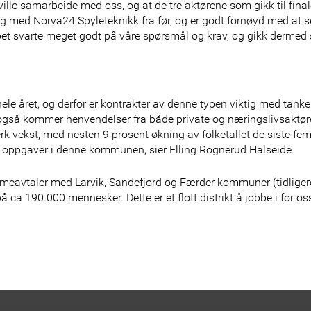
ville samarbeide med oss, og at de tre aktørene som gikk til fin
ing med Norva24 Spyleteknikk fra før, og er godt fornøyd med at 
elskapet svarte meget godt på våre spørsmål og krav, og gikk dermed
le året, og derfor er kontrakter av denne typen viktig med tanke
t også kommer henvendelser fra både private og næringslivsaktør
erk vekst, med nesten 9 prosent økning av folketallet de siste fem
e oppgaver i denne kommunen, sier Elling Rognerud Halseide.
ammeavtaler med Larvik, Sandefjord og Færder kommuner (tidlige
a 190.000 mennesker. Dette er et flott distrikt å jobbe i for os