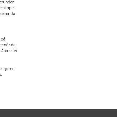
alerunden
selskapet
 seirende
 på
er når de
 årene. Vi
re Tjøme-
s,