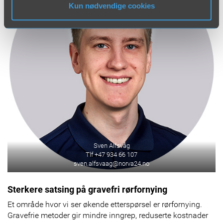
Kun nødvendige cookies
Sven Alfsvåg
Tlf +47 934 66 107
sven.alfsvaag@norva24.no
Sterkere satsing på gravefri rørfornying
Et område hvor vi ser økende etterspørsel er rørfornying.
Gravefrie metoder gir mindre inngrep, reduserte kostnader