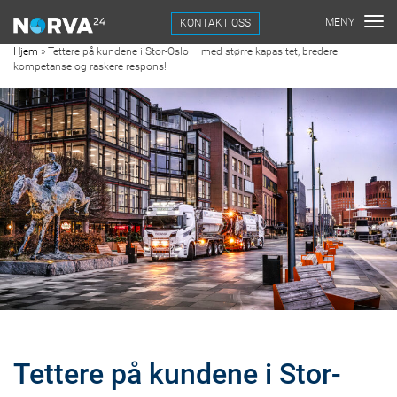
KONTAKT OSS
Hjem
»
Tettere på kundene i Stor-Oslo – med større kapasitet, bredere
kompetanse og raskere respons!
Tettere på kundene i Stor-