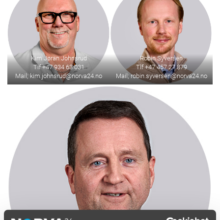
Kim Jøran Johnsrud
Robin Syversen
Tlf +47 934 63 031
Tlf +47 457 27 879
Mail; kim.johnsrud@norva24.no
Mail; robin.syversen@norva24.no