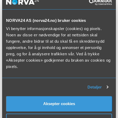
NORVA24 AS (norva24.no) bruker cookies
Terje Hide
Tlf +47 934 66 108
Vi benytter informasjonskapsler (cookies) og pixels.
Mail; terje.hide@norva24.no
Noen av disse er nødvendige for at nettsiden skal
fungere, andre bidrar til at du skal få en skreddersydd
opplevelse, for å gi innhold og annonser et personlig
preg, og for å analysere trafikken vår. Ved å trykke
«Aksepter cookies» godkjenner du bruken av cookies og
pixels.
Stian Wangen
Chris Åge Hansen
Detaljer
Tlf +47 415 98 896
Tlf +47 915 84 915
Mail; stian.wangen@norva24.no
Mail; chris.hansen@norva24.no
Aksepter cookies