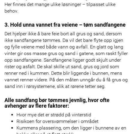
Her finnes det mange ulike løsninger – tilpasset ulike
behov.
3. Hold unna vannet fra veiene – tøm sandfangene
Det hjelper ikke å bare feie bort all grus og sand, dersom
ikke sandfangene tømmes. Da vil det bare flyte opp igjen
og fylle veiene med både vann og avfall. En glatt og lang
vinter gir oss masse grus og sand i gatene, som raskt fyller
opp sandfangene. Sandfangene ligger godt skjult under
rister og asfalt. De skal skille ut sand, grus og jord som
renner ned i kummen. Dette blir liggende i bunnen, mens
vannet renner videre. På den måten unngår du å få grus og
sand inn i rørsystemene, slik at rørene tetter seg.
Alle sandfang bør tømmes jevnlig, hvor ofte
avhenger av flere faktorer:
Hvor mye det er strødd på vinterstid
Risikoen for oversvømmelser i området
Kummens plassering, om den ligger i bunnene av en