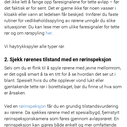
det ikke lett å fange opp faresignalene for tette avløp – før
det faktisk er for sent. Det er gjerne ikke før noen vasser i
kloakk eller vann at ledelsen får beskjed. Innfører du faste
rutiner for vedlikeholdsspyling av rørene unngår du slike
situasjoner. Du kan lese mer om ulike faresignaler for tette
rør og om rørspyling
her
.
Vi høytrykkspyler alle typer rør.
2. Sjekk rørenes tilstand med en rørinspeksjon
Selv om du er flink til å spyle rørene med jevne mellomrom,
er det også smart å ta en titt for å se hvordan det ser ut i
blant. Spesielt hvis du ofte opplever vond lukt eller
gjentakende tette rør i borettslaget, bør du finne ut hva som
er årsaken.
Ved en
rørinspeksjon
får du en grundig tilstandsvurdering
av rørene. Da sjekkes rørene med et spesialbygd, fjernstyrt
rørinspeksjonskamera som føres gjennom avløpsrøret. En
rørinspeksjon kan gjøres både enkelt og mer omfattende.