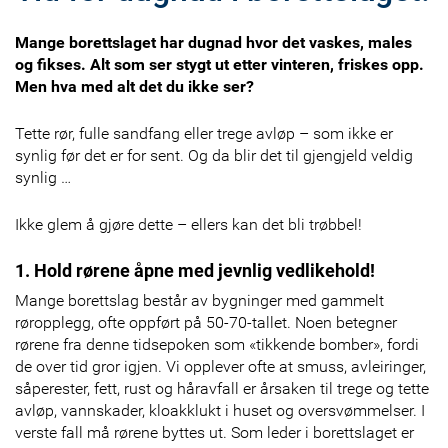
Mange borettslaget har dugnad hvor det vaskes, males
og fikses. Alt som ser stygt ut etter vinteren, friskes opp.
Men hva med alt det du ikke ser?
Tette rør, fulle sandfang eller trege avløp – som ikke er
synlig før det er for sent. Og da blir det til gjengjeld veldig
synlig …
Ikke glem å gjøre dette – ellers kan det bli trøbbel!
1. Hold rørene åpne med jevnlig vedlikehold!
Mange borettslag består av bygninger med gammelt
røropplegg, ofte oppført på 50-70-tallet. Noen betegner
rørene fra denne tidsepoken som «tikkende bomber», fordi
de over tid gror igjen. Vi opplever ofte at smuss, avleiringer,
såperester, fett, rust og håravfall er årsaken til trege og tette
avløp, vannskader, kloakklukt i huset og oversvømmelser. I
verste fall må rørene byttes ut. Som leder i borettslaget er