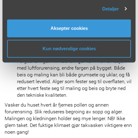
Detaljer
Sopp- og råteskader:
Manglende renhold kan gi
skader på treverket. Skitne vegger tiltrekker seg fukt,
og gjør at grobunnen for ulike mikroorganismer blir
Aksepter cookies
bedre. Med mer fuktig vær og økende luftforurensing
har vekstforholdet for sopp og alger blitt bedre. I
skitten sitter det også soppsporer, og blir disse
Kun nødvendige cookies
sittende lenge nok kan det forårsake råte.
Fargeendringer:
Klimaendringer kan i kombinasjon
med luftforurensing, endre fargen på bygget. Både
beis og maling kan bli både grumsete og uklar, og få
redusert levetid. Alger som fester seg til overflaten, vil
etter hvert feste seg til maling og beis og bryte ned
den tekniske kvaliteten.
Vasker du huset hvert år fjernes pollen og annen
forurensning. Slik reduseres begroing av sopp og alger.
Malingen og kledningen holder seg mye lenger. NB! Ikke
glem taket. Det fuktige klimaet gjør takvasken viktigere enn
noen gang!