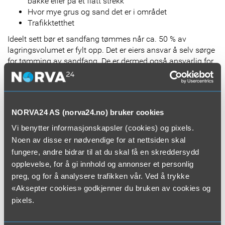
bakke eller på et flatt strekk
Hvor mye grus og sand det er i området
Trafikktetthet
Ideelt sett bør et sandfang tømmes når ca. 50 % av
lagringsvolumet er fylt opp. Det er eiers ansvar å selv sørge
for tømming av sandfang. De er dermed også ansvarlig for
eventuelle skader som følge av fullt sandfang – som kan
medføre erstatningsansvar eller bøter.
Du kan lese mer om tømming av sandfang
her
.
NORVA24 AS (norva24.no) bruker cookies
Vi benytter informasjonskapsler (cookies) og pixels.
4. Alle hus bør vaskes hvert år
Noen av disse er nødvendige for at nettsiden skal
Den årlige husvasken er ikke bare viktig for en pen og
fungere, andre bidrar til at du skal få en skreddersydd
innbydende fasade, men også en av de viktigste
opplevelse, for å gi innhold og annonser et personlig
investeringene du gjør i borettslagets vedlikehold. Alle
preg, og for å analysere trafikken vår. Ved å trykke
hus/rekkehus bør få en årlig husvask.
«Aksepter cookies» godkjenner du bruken av cookies og
pixels.
Klimaendringene har ført til økt nedbør og fuktigere vær og
gir økt behov for husvask. Dette kan by på utfordringer
dersom du ikke er flink med utvendig rengjøring.