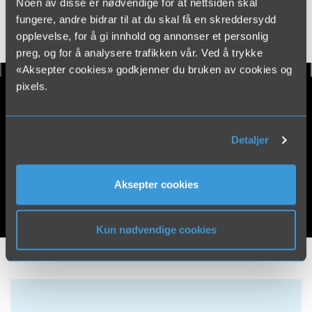
Noen av disse er nødvendige for at nettsiden skal
og forskriftsmessig gjennomføring – enten det er en
fungere, andre bidrar til at du skal få en skreddersydd
engangsjobb eller en del av et fast samarbeid.
opplevelse, for å gi innhold og annonser et personlig
preg, og for å analysere trafikken vår. Ved å trykke
«Aksepter cookies» godkjenner du bruken av cookies og
pixels.
Detaljer
Aksepter cookies
Kun nødvendige cookies