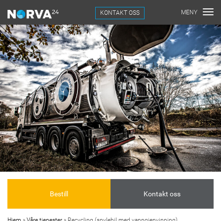
KONTAKT OSS
Bestill
Kontakt oss
Hjem
»
Våre tjenester
»
Recycling (spylebil med vanngjenvinning)