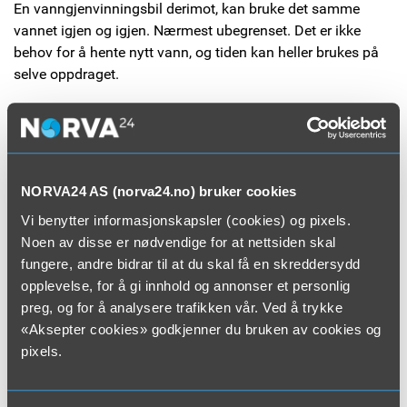
En vanngjenvinningsbil derimot, kan bruke det samme
vannet igjen og igjen. Nærmest ubegrenset. Det er ikke
behov for å hente nytt vann, og tiden kan heller brukes på
selve oppdraget.
I tillegg har vanngjenvinningsbilen større kapasitet til
lagring av slam, da slam og sand/grus siles ut. Dette gir
færre turer til avfallsdepot.
NORVA24 AS (norva24.no) bruker cookies
Rengjøringsjobben utføres derfor med langt høyere
Vi benytter informasjonskapsler (cookies) og pixels.
effektivitet enn med ordinære spylebiler.
Noen av disse er nødvendige for at nettsiden skal
fungere, andre bidrar til at du skal få en skreddersydd
→ Redusert drivstoff-forbruk og støyutslipp
opplevelse, for å gi innhold og annonser et personlig
Kraftig redusert kjøring gir tilsvarende reduksjon i drivstoff-
preg, og for å analysere trafikken vår. Ved å trykke
kostnader, mindre forurensning og støyutslipp. I tillegg
«Aksepter cookies» godkjenner du bruken av cookies og
unngås unødvendig tungtrafikk i kommunen.
pixels.
→ Trenger ikke tilgang til rent vann
Kloakkvann eller brakkvann kan brukes som utgangspunkt