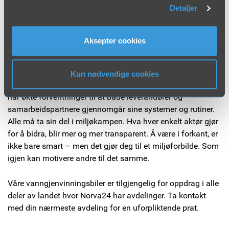
Detaljer
for rengjøringen, der tilgangen på rent vann er begrenset.
Spylevannet suges alltid opp i prosessen for å sikre at
vanngjenvinningen på bilen går optimalt. På denne måten
Aksepter cookies
slippes ikke forurenset vann videre på avløpsnettet.
Vær i forkant!
Kun nødvendige cookies
Det stilles stadig høyere krav til bærekraftige løsninger. Vi
har økte forventninger til at både leverandører og
samarbeidspartnere gjennomgår sine systemer og rutiner.
Alle må ta sin del i miljøkampen. Hva hver enkelt aktør gjør
for å bidra, blir mer og mer transparent. Å være i forkant, er
ikke bare smart – men det gjør deg til et miljøforbilde. Som
igjen kan motivere andre til det samme.
Våre vanngjenvinningsbiler er tilgjengelig for oppdrag i alle
deler av landet hvor Norva24 har avdelinger. Ta kontakt
med din nærmeste avdeling for en uforpliktende prat.