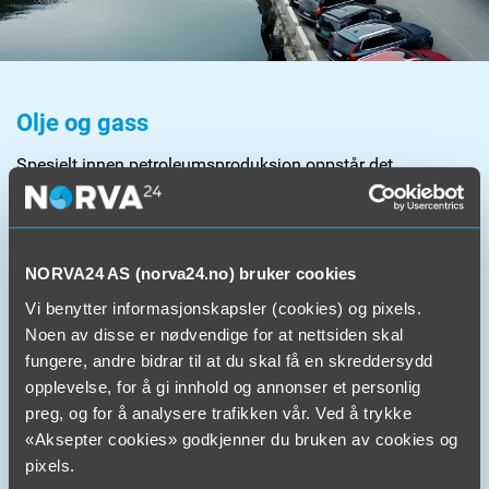
Olje og gass
Spesielt innen petroleumsproduksjon oppstår det
avsetninger på prosessutstyret. Da er det viktig med jevnlig
vedlikehold for å unngå produksjonsstans og reduksjon av
sikkerhet.
NORVA24 AS (norva24.no) bruker cookies
Avsetningene består av helsefarlige komponenter. Tidligere
kunne dette være en utfordring for personell som utførte
Vi benytter informasjonskapsler (cookies) og pixels.
rensingen manuelt.
Noen av disse er nødvendige for at nettsiden skal
fungere, andre bidrar til at du skal få en skreddersydd
Den store fordelen er at vi kan koble vårt utstyr direkte til
opplevelse, for å gi innhold og annonser et personlig
den aktuelle uniten som skal rengjøres. Når rengjøringen er
gjennomført kan produksjonen raskt gjenopptas. Når vi
preg, og for å analysere trafikken vår. Ved å trykke
foretar rens fyller vi det aktuelle objektet med en blanding
«Aksepter cookies» godkjenner du bruken av cookies og
av vann og kjemikalier. Det etableres så en lukket krets, og
pixels.
vann og kjemikalier varmes opp og sirkulerer over en