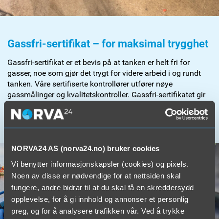
Gassfri-sertifikat – for maksimal trygghet
Gassfri-sertifikat er et bevis på at tanken er helt fri for
gasser, noe som gjør det trygt for videre arbeid i og rundt
tanken. Våre sertifiserte kontrollører utfører nøye
gassmålinger og kvalitetskontroller. Gassfri-sertifikatet gir
deg som oppdretter økt trygghet og en forsikring om at
tankene er klare for sikker drift.
NORVA24 AS (norva24.no) bruker cookies
Vi benytter informasjonskapsler (cookies) og pixels.
Noen av disse er nødvendige for at nettsiden skal
fungere, andre bidrar til at du skal få en skreddersydd
opplevelse, for å gi innhold og annonser et personlig
preg, og for å analysere trafikken vår. Ved å trykke