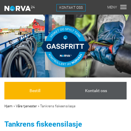
KONTAKT OSS
Bestill
Kontakt oss
Hjem
»
Våre tjenester
»
Tankrens fiskeensilasje
Tankrens fiskeensilasje