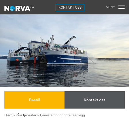
KONTAKT OSS
Bestill
Kontakt oss
Hjem
»
Våre tjenester
»
Tjenester for oppdrettsanlegg