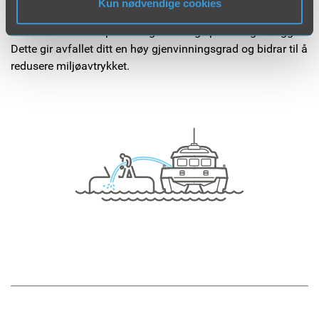
Kun nødvendige cookies
vårt miljøkompostanlegg, hvor det blir til næringsrik jord
som brukes i både private og offentlige parker og anlegg.
Dette gir avfallet ditt en høy gjenvinningsgrad og bidrar til å
redusere miljøavtrykket.