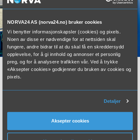
NORVA24 AS (norva24.no) bruker cookies
Vi benytter informasjonskapsler (cookies) og pixels.
Noen av disse er nødvendige for at nettsiden skal
fungere, andre bidrar til at du skal få en skreddersydd
opplevelse, for å gi innhold og annonser et personlig
preg, og for å analysere trafikken vår. Ved å trykke
«Aksepter cookies» godkjenner du bruken av cookies og
Containere
pixels.
Vi har over 100 containere i vårt sortiment. Hvis du trenger
mellomlagring eller transport av avfall, slam eller annen
Detaljer
masse som trenger avvanning, har vi containere klare.
Containerne kan transporteres med krokbiler. De kommer i
størrelser fra 18 til 40 m³, og med eller uten presenning og
Aksepter cookies
ståltak. Med vår gode kunnskap om avfallsmarkedet kan vi
hjelpe deg med å finne nærmeste deponi til en god pris.
Hvis avfallet ditt er egnet, kan det også komposteres på