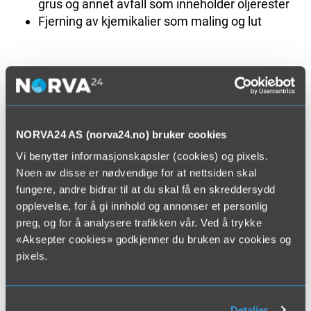
grus og annet avfall som inneholder oljerester
Fjerning av kjemikalier som maling og lut
NORVA24 AS (norva24.no) bruker cookies
Pris
Vi benytter informasjonskapsler (cookies) og pixels.
For mer informasjon eller bestilling av henting og
Noen av disse er nødvendige for at nettsiden skal
håndtering av farlig avfall – finn din nærmeste
fungere, andre bidrar til at du skal få en skreddersydd
avdeling, eller send oss en forespørsel.
opplevelse, for å gi innhold og annonser et personlig
preg, og for å analysere trafikken vår. Ved å trykke
«Aksepter cookies» godkjenner du bruken av cookies og
pixels.
Send Forespørsel
Detaljer