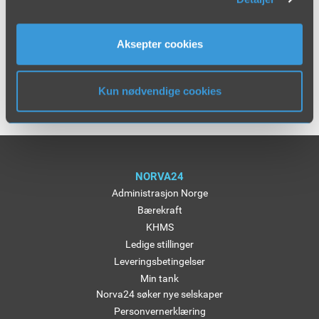
Finn din Norva24-avdeling:
Aksepter cookies
Kun nødvendige cookies
NORVA24
Administrasjon Norge
Bærekraft
KHMS
Ledige stillinger
Leveringsbetingelser
Min tank
Norva24 søker nye selskaper
Personvernerklæring