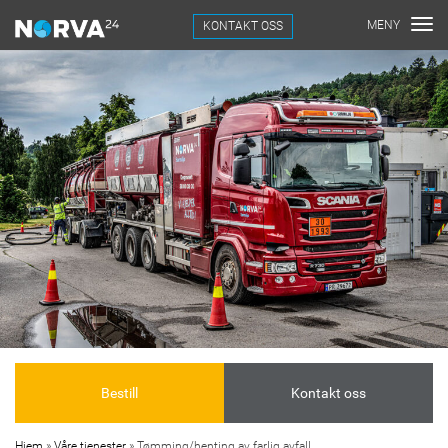
KONTAKT OSS
Bestill
Kontakt oss
Hjem
»
Våre tjenester
»
Tømming/henting av farlig avfall