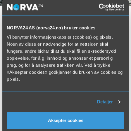
Fordeler:
NORVA24 AS (norva24.no) bruker cookies
Fjerner bare den ødelagte betongen, og skader ikke
Vi benytter informasjonskapsler (cookies) og pixels.
konstruksjonene rundt.
Noen av disse er nødvendige for at nettsiden skal
Armeringsjern avdekkes skånsomt, og blir samtidig
fungere, andre bidrar til at du skal få en skreddersydd
rengjort for rust og korrosjon.
opplevelse, for å gi innhold og annonser et personlig
Det blir en sterk, ru og fin heftflate i betongen og et
preg, og for å analysere trafikken vår. Ved å trykke
godt utgangspunkt for ny støp.
«Aksepter cookies» godkjenner du bruken av cookies og
Raskt og effektivt sammenlignet med andre metoder
pixels.
Norva24 utfører også vannmeisling med håndholdt utstyr
der dette er den best egnede metoden.
Detaljer
Aksepter cookies