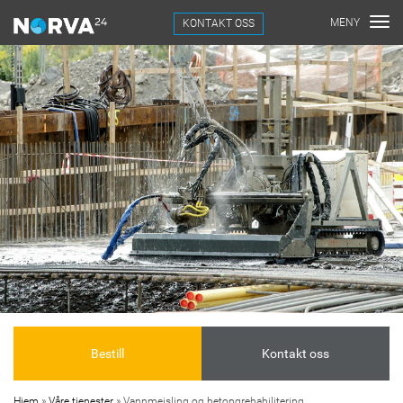
KONTAKT OSS
Bestill
Kontakt oss
Hjem
»
Våre tjenester
»
Vannmeisling og betongrehabilitering