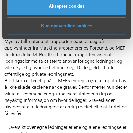
vannledninger som skal grøftes fram. Den er også skånsom
Aksepter cookies
rundt vernede trær og planter, og i mange tilfeller har vi et
godt samarbeid med aktører innen dette feltet, sier han.
Kun nødvendige cookies
Ber ledningseiere ta større ansvar
Mye av tallmaterialet i rapporten baserer seg på
opplysninger fra Maskinentreprenørenes Forbund, og MEF-
direktør Julie M. Brodtkorb mener rapporten viser at
ledningseier må ta et større ansvar for egne ledninger, og
vite nøyaktig hvor de befinner seg. Dette gjelder både
offentlige og private ledningsnett.
Brodtkorb er tydelig på at MEFs entreprenører er opptatt av
å ikke skade kablene når de graver. Derfor mener hun det er
viktig at ledningseier og kabeleiere utsteder riktig og
nøyaktig informasjon om hvor de ligger. Graveskader
skyldes ofte at ledningene er dårlig merket eller at kartet de
får er feil.
– Oversikt over egne ledninger er ene og alene ledningseier