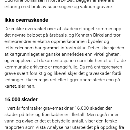
Odd Arne Johansen i Norva24 Øst. Begge har flere års
erfaring med bruk av supersugere og vakuumgravere.
Ikke overraskende
De er ikke overrasket over at skadeomfanget kommer opp i
det nevnte beløpet på årsbasis, og Kenneth Birkeland tror
entreprenører er ekstra oppmerksomme i bydeler og
tettsteder som har gammel infrastruktur. Det er ikke sjelden
at kartgrunnlaget er ganske annerledes enn virkeligheten,
og vi opplever at dokumentasjonen som blir hentet ut fra de
kommunale arkivene er mangelfulle. Da må entreprenøren
grave svært forsiktig og likevel skjer det graveskader fordi
ledninger ikke er registrert eller ligger andre steder enn på
kartet, sier han.
16.000 skader
Hvert år forårsaker gravemaskiner 16.000 skader, der
skader på tele- og fiberkabler er i flertall. Men også innen
vann og avløp er det et betydelig antall, viser den ferske
rapporten som Vista Analyse har utarbeidet på oppdrag fra