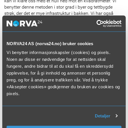
kan vi klare oss med et hull ned mot èn kvadratmeter. Vi
benytter denne metoden i stor grad i byer og tettbygde
strøk, der det er mye infrastruktur i bakken. Vi har også
utstyr som lokaliserer bruddene og dermed kan vi gå rett
inn på det aktuelle stedet. Ved å benytte en vacuumgraver
er det nødvendig med kun en bil, som både suger opp
massene og som transporterer dem bort etter fullført jobb.
NORVA24 AS (norva24.no) bruker cookies
Både lastebil og gravemaskin blir dermed overflødig, sier
Odd Arne Johansen i Norva24 Øst, som har sitt
Vi benytter informasjonskapsler (cookies) og pixels.
hovedkontor i Ås Kommune.
Noen av disse er nødvendige for at nettsiden skal
fungere, andre bidrar til at du skal få en skreddersydd
– Der gravemaskiner sliter med å komme frem, kan
opplevelse, for å gi innhold og annonser et personlig
vakuumgraveren gjøre en solid jobb. Der gravemaskinen
preg, og for å analysere trafikken vår. Ved å trykke
lett kan grave litt for grovt, kan vakuumgraveren gjøre
«Aksepter cookies» godkjenner du bruken av cookies og
jobben mer skånsomt. En vakuumgraver kan ha kapasitet
pixels.
opp mot 50-60 tusen kubikkmeter pr. time, supplerer
Kenneth Birkeland.
Johansen legger til at vakuumgraveren er en enorm
støvsuger som suger grus, stein og andre masser i et jafs.
Detaljer
Luften går med en hastighet på rundt 500 kilometer i timen
inne i slangen. Likevel er den skånsom mot rør, kabler eller