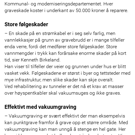
Kommunal- og moderniseringsdepartementet. Hver
graveskade koster i underkant av 50.000 kroner å reparere.
Store følgeskader
– En skade på en strømkabel er i seg selv farlig, men
vannlekkasjer på grunn av gravebrudd er i mange tilfeller
enda verre, fordi det medfører store følgeskader. Store
vannmengder i trykk kan forårsake enorme skader på kort
tid, sier Kenneth Birkeland.
Han viser til tilfeller der veier og grunnen under hus er blitt
vasket vekk. Følgeskadene er størst i byer og tettsteder med
mye infrastruktur, men slike skader kan skje overalt.
Ved rehabilitering av tunneler er det nå et krav at masser
over høyspentkabler skal vakuumsuges og ikke graves.
Effektivt med vakuumgraving
– Vakuumgraving er svært effektivt der man eksempelvis
kan punktgrave framfor å grave opp et større område. Med
vakuumgraving kan man unngå å stenge en hel gate. Her