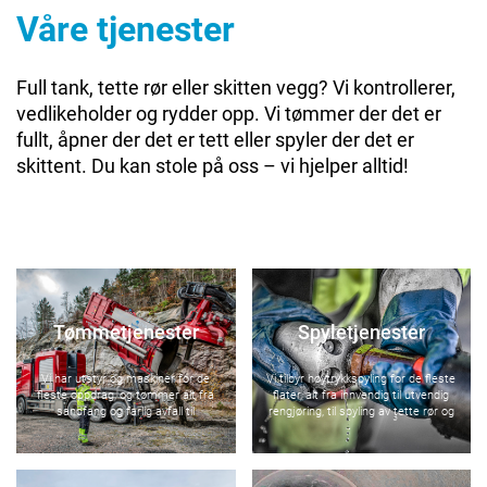
Våre tjenester
Full tank, tette rør eller skitten vegg? Vi kontrollerer,
vedlikeholder og rydder opp. Vi tømmer der det er
fullt, åpner der det er tett eller spyler der det er
skittent. Du kan stole på oss – vi hjelper alltid!
Tømmetjenester
Spyletjenester
Vi har utstyr og maskiner for de
Vi tilbyr høytrykkspyling for de fleste
fleste oppdrag, og tømmer alt fra
flater, alt fra innvendig til utvendig
sandfang og farlig avfall til
rengjøring, til spyling av tette rør og
septiktanker.
avløp.