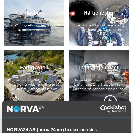
Havbruk
Rørtjenester
Norva24 tilbyr et omfattende spekter
Sliter du med vond lukt, eller stadig
av spesialtjenester for
tette rør? Gamle rør har begrenset
oppdrettsanlegg, tilpasset de
levetid. Vi finner årsaken til
spesifikke behovene i
problemene, og hjelper deg å fikse
havbrukssektoren.
det.
Farlig avfall
Industritjenester
Regelmessig og profesjonell rensing
Norva24 har lang erfaring med å
av tanken er viktig for kvaliteten på
levere tjenester til industrien, og vi
drivstoffet, vi renser slik at både
har fleksible løsninger tilpasset de
sikkerhet og miljø ivaretas.
fleste bedrifter – store som små.
NORVA24 AS (norva24.no) bruker cookies