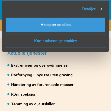
57 78 11 70
Ring oss på
Detaljer
Aksepter cookies
SEND FORESPØRSEL
Kun nødvendige cookies
Aktuelle tjenester
Ekstremvær og oversvømmelse
Rørfornying – nye rør uten graving
Håndtering av forurensede masser
Rørinspeksjon
Tømming av oljeutskiller