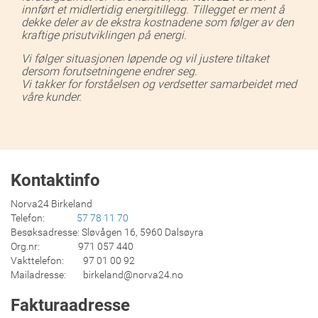
innført et midlertidig energitillegg. Tillegget er ment å
dekke deler av de ekstra kostnadene som følger av den
kraftige prisutviklingen på energi.
Vi følger situasjonen løpende og vil justere tiltaket
dersom forutsetningene endrer seg.
Vi takker for forståelsen og verdsetter samarbeidet med
våre kunder.
Kontaktinfo
Norva24 Birkeland
Telefon:
57 78 11 70
Besøksadresse: Sløvågen 16, 5960 Dalsøyra
Org.nr: 971 057 440
Vakttelefon: 97 01 00 92
Mailadresse: birkeland@norva24.no
Fakturaadresse