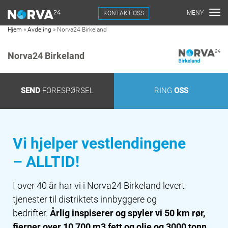
KONTAKT OSS
Hjem
»
Avdeling
»
Norva24 Birkeland
Norva24 Birkeland
SEND
FORESPØRSEL
RING
OSS
Vi hjelper vestlendingene
– ALLTID!
I over 40 år har vi i Norva24 Birkeland levert
tjenester til distriktets innbyggere og
bedrifter.
Årlig inspiserer og spyler vi 50 km rør,
fjerner over 10 700 m3 fett og olje og 3000 tonn