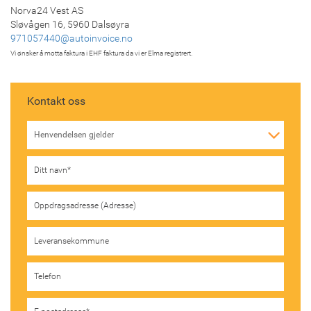
Norva24 Vest AS
Sløvågen 16, 5960 Dalsøyra
971057440@autoinvoice.no
Vi ønsker å motta faktura i EHF faktura da vi er Elma registrert.
Kontakt oss